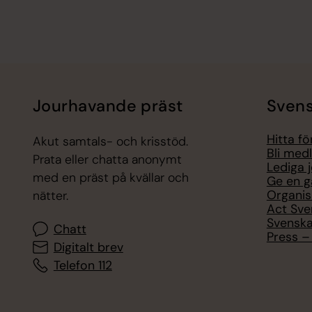
Jourhavande präst
Svens
Hitta f
Akut samtals- och krisstöd.
Bli med
Prata eller chatta anonymt
Lediga 
med en präst på kvällar och
Ge en g
Organis
nätter.
Act Sve
Svenska
Chatt
Press – 
Digitalt brev
Telefon 112