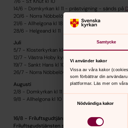
7/6 - S:t Knut kl 10
14/6 - Domkyrkan kl 11 - prästvigning - sänds på
D
20/6 - Norra Nöbbelöv kl 14 - friluftsgudstjänst 
21/6 - Allhelgona kl 18
28/6 - Helgeand kl 11
Juli
Samtycke
5/7 - Klosterkyrkan kl 18
12/7 - Västra Hoby kyrka - musik i sommarkväll kl
Vi använder kakor
19/7 - Sankt Hans kl 10
Vissa av våra kakor (cookies
26/7 - Norra Nöbbelöv kl 10
som förbättrar din användaru
Augusti
plattformar. Läs mer om våra
2/8 - Domkyrkan kl 11
Samtyckesval
9/8 - Allhelgona kl 10
Nödvändiga kakor
16/8 - Friluftsgudtjänst - Ändrad plats - Försa
Friluftsgudstjänsten söndagen den 16 aug kl 14 