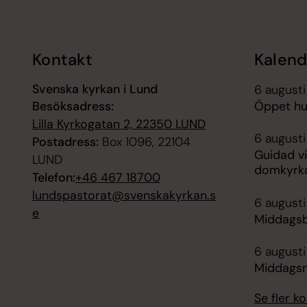
Kontakt
Kalend
Svenska kyrkan i Lund
6 augusti
Besöksadress:
Öppet hus
Lilla Kyrkogatan 2, 22350 LUND
6 augusti
Postadress:
Box 1096, 22104
Guidad vi
LUND
domkyrk
Telefon:
+46 467 18700
lundspastorat@svenskakyrkan.s
6 augusti
e
Middagsb
6 augusti
Middagsm
Se fler 