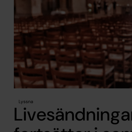
Lyssna
Livesändninga