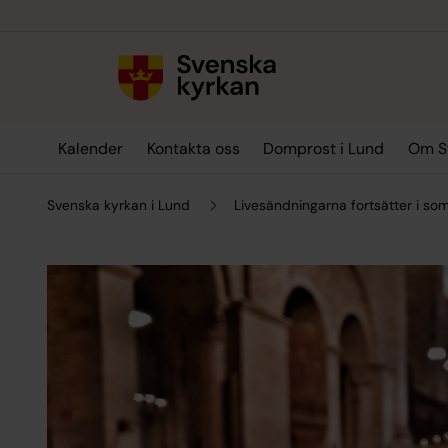
Till innehållet
Till undermeny
Kalender
Kontakta oss
Domprost i Lund
Om Sv
Svenska kyrkan i Lund
Livesändningarna fortsätter i s