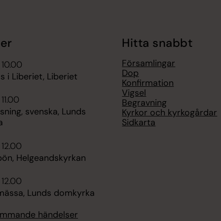
er
Hitta snabbt
Församlingar
 10.00
Dop
 i Liberiet, Liberiet
Konfirmation
Vigsel
 11.00
Begravning
sning, svenska, Lunds
Kyrkor och kyrkogårdar
Sidkarta
a
 12.00
ön, Helgeandskyrkan
 12.00
ässa, Lunds domkyrka
kommande händelser