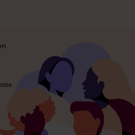
en
relse