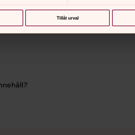
amlingsgården i Stångby (Vallkärravägen
Tillåt urval
nnehåll?