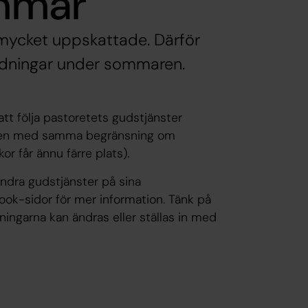
ommar
 mycket uppskattade. Därför
ndningar under sommaren.
t följa pastoretets gudstjänster
 men med samma begränsning om
r får ännu färre plats).
dra gudstjänster på sina
ook-sidor för mer information. Tänk på
ingarna kan ändras eller ställas in med