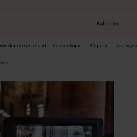
Kalender
enska kyrkan i Lund
Församlingar
Att göra
Dop, vigs
ommar