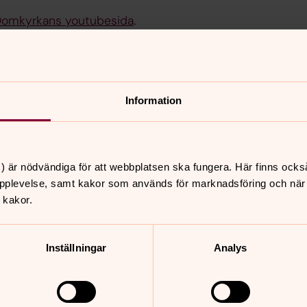
omkyrkans youtubesida
.
i Nöbbelövsgårdens trädgård
Information
 19
) är nödvändiga för att webbplatsen ska fungera. Här finns ocks
pplevelse, samt kakor som används för marknadsföring och när vi
 kakor.
Inställningar
Analys
mlingsgården Stångby.
som var planerad att äga rum på