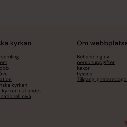
ka kyrkan
Om webbplats
örsamling
Behandling av
lem
personuppgifter
jobb
Kakor
åva
Lyssna
ation
Tillgänglighetsredogö
nska kyrkan
 kyrkan i utlandet
nationell nivå