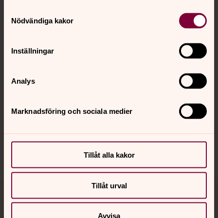
Samtyckesval
Kontakt
Nödvändiga kakor
Inställningar
Kalender
Analys
Hitta snabbt
Marknadsföring och sociala medier
Sociala kanaler
Tillåt alla kakor
Tillåt urval
Jourhavande präst
Avvisa