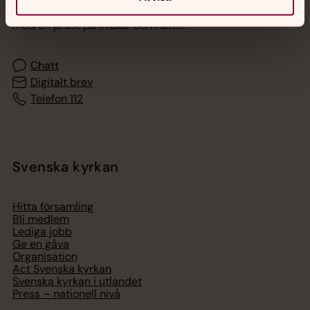
Akut samtals- och krisstöd. Prata eller chatta anonymt
med en präst på kvällar och nätter.
Chatt
Digitalt brev
Telefon 112
Svenska kyrkan
Hitta församling
Bli medlem
Lediga jobb
Ge en gåva
Organisation
Act Svenska kyrkan
Svenska kyrkan i utlandet
Press – nationell nivå