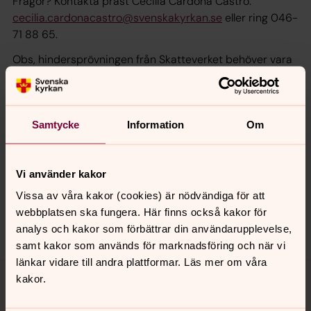
Frågor? Kontakta präst Cecilia Cardona Castro:
cecilia.cardonacastro@svenskakyrkan.se
eller ring 046-
71 88 65.
Obs, hindersprövningen från Skatteverket behöver vara
klar.
Samtycke
Information
Om
Senast ändrad 27 januari 2026
Synpunkter eller frågor på sidans
innehåll?
Vi använder kakor
Vissa av våra kakor (cookies) är nödvändiga för att
lundspastorat@svenskakyrkan.se
webbplatsen ska fungera. Här finns också kakor för
Dela
analys och kakor som förbättrar din användarupplevelse,
samt kakor som används för marknadsföring och när vi
länkar vidare till andra plattformar. Läs mer om våra
Tillbaka till toppen
Tillbaka till innehållet
kakor.