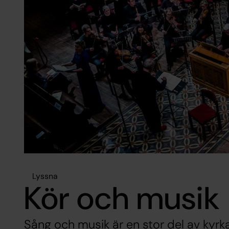
Lyssna
Kör och musik
Sång och musik är en stor del av kyrka