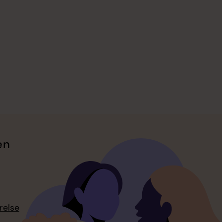
en
relse