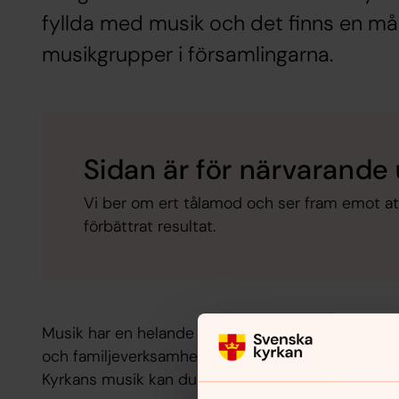
fyllda med musik och det finns en må
musikgrupper i församlingarna.
Sidan är för närvarand
Vi ber om ert tålamod och ser fram emot at
förbättrat resultat.
Musik har en helande kraft och när vi sjunger tills
och familjeverksamheterna är musiken ett viktigt 
Kyrkans musik kan du ta del av på många sätt, so