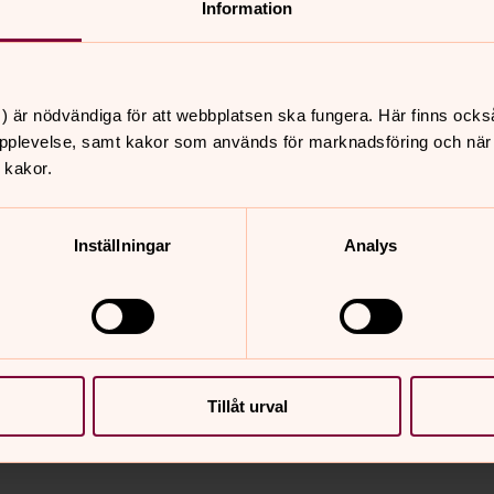
Information
varav de flesta är gratis. I kalendariet
g eller instrument och kyrkokörerna
) är nödvändiga för att webbplatsen ska fungera. Här finns ocks
rer är alltid gratis och du kan hitta
pplevelse, samt kakor som används för marknadsföring och när vi
sisk kyrkomusik, gospel och mycket
 kakor.
lingar. Här kan du se vad de olika
Inställningar
Analys
Tillåt urval
nnehåll?