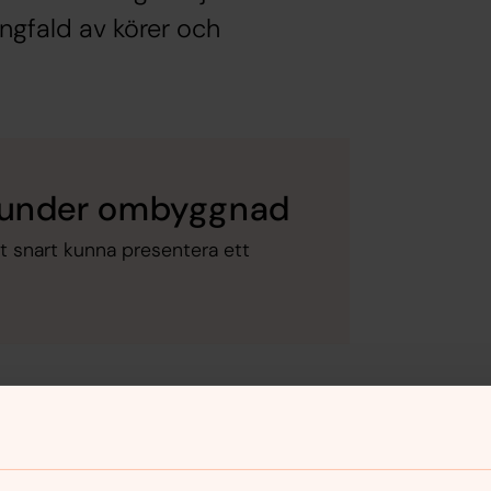
ngfald av körer och
e under ombyggnad
t snart kunna presentera ett
ammans blir det friskvård. Även i barn-
verktyg.
m åhörare eller som aktiv.