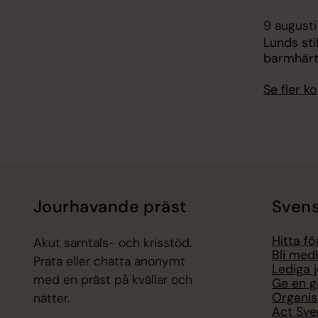
9 augusti
Lunds sti
barmhärt
Se fler 
Jourhavande präst
Svens
Hitta f
Akut samtals- och krisstöd.
Bli med
Prata eller chatta anonymt
Lediga 
med en präst på kvällar och
Ge en g
Organis
nätter.
Act Sve