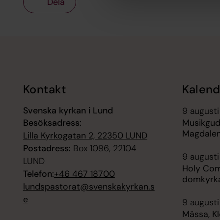
Dela
Tillbaka till toppen
Tillbaka till innehållet
Kontakt
Kalend
Svenska kyrkan i Lund
9 augusti
Besöksadress:
Musikgud
Magdalen
Lilla Kyrkogatan 2, 22350 LUND
Postadress:
Box 1096, 22104
9 augusti
LUND
Holy Com
Telefon:
+46 467 18700
domkyrk
lundspastorat@svenskakyrkan.s
e
9 augusti
Mässa, K