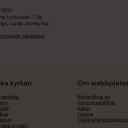
 19.00
fts kyrkospel – De
iga, Lunds domkyrka
kommande händelser
ka kyrkan
Om webbplats
örsamling
Behandling av
lem
personuppgifter
jobb
Kakor
åva
Lyssna
ation
Tillgänglighetsredogö
nska kyrkan