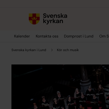
Till innehållet
Till undermeny
Kalender
Kontakta oss
Domprost i Lund
Om Sv
Svenska kyrkan i Lund
Kör och musik