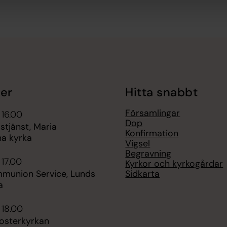
er
Hitta snabbt
Församlingar
 16.00
Dop
stjänst, Maria
Konfirmation
a kyrka
Vigsel
Begravning
 17.00
Kyrkor och kyrkogårdar
Sidkarta
munion Service, Lunds
a
 18.00
losterkyrkan