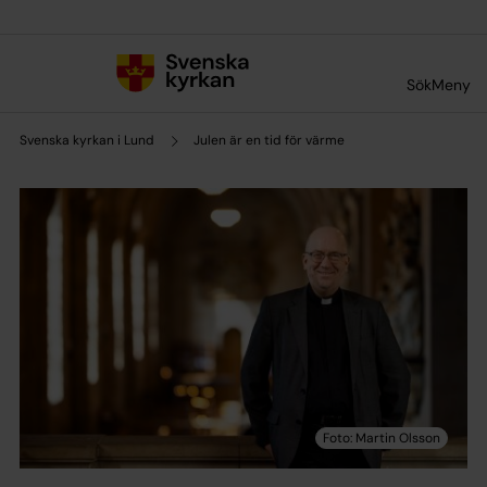
Till innehållet
Till undermeny
Sök
Meny
Svenska kyrkan i Lund
Julen är en tid för värme