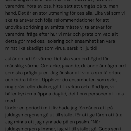
varandra, höra av oss, hitta sätt att umgås på tu man
hand. Det är en stor utmaning för oss alla. Lika väl som vi
ska ta ansvar och följa rekommendationer för att
undvika spridning av smitta måste vi ta ansvar för
varandra, fråga efter hur vi mår och prata om vad allt
detta gör med oss. Isolering och ensamhet kan vara
minst lika skadligt som virus, särskilt i jultid!
Jul är en tid för värme. Det ska vara en högtid för
mänsklig värme. Omtanke, givande, delande är några ord
som ska prägla julen. Jag önskar att vi alla ska få erfara
och bidra till det. Upplever du ensamheten som svår,
ring präst eller diakon, gå till kyrkan och tänd ljus, vi
håller kyrkorna öppna dagtid, det finns personer att tala
med.
Under en period i mitt liv hade jag förmånen att på
juldagsmorgonen gå ut till stallet för att ge fåren att äta.
Jag minns att jag nynnade på en psalm: ”När
juldagsmorgon glimmar, jag vill till stallet gå. Guds son i