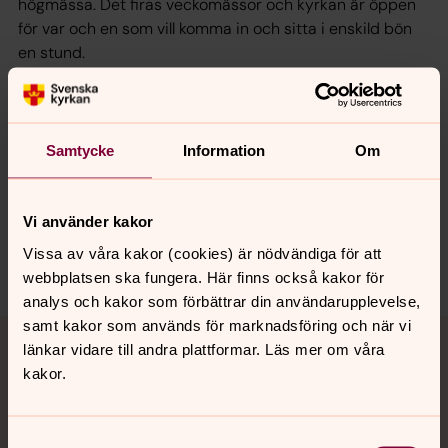
högmässa. Det firas veckomässor och kyrkan är öppen
för var och en som vill komma in och sitta i enskild bön
en stund.
Senast ändrad 2 december 2025
Samtycke
Information
Om
Synpunkter eller frågor på sidans
innehåll?
Vi använder kakor
helgeandsforsamling@svenskakyrkan.se
Vissa av våra kakor (cookies) är nödvändiga för att
Dela
webbplatsen ska fungera. Här finns också kakor för
analys och kakor som förbättrar din användarupplevelse,
Tillbaka till toppen
Tillbaka till innehållet
samt kakor som används för marknadsföring och när vi
länkar vidare till andra plattformar. Läs mer om våra
kakor.
Kontakt
Samtyckesval