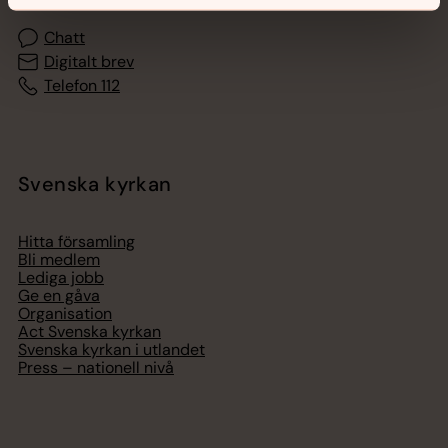
Chatt
Digitalt brev
Telefon 112
Svenska kyrkan
Hitta församling
Bli medlem
Lediga jobb
Ge en gåva
Organisation
Act Svenska kyrkan
Svenska kyrkan i utlandet
Press – nationell nivå