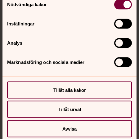
Nödvändiga kakor
Kalender
Inställningar
Hitta snabbt
Analys
Sociala kanaler
Marknadsföring och sociala medier
Tillåt alla kakor
Tillåt urval
Jourhavande präst
Akut samtals- och krisstöd. Prata eller chatta anonymt
Avvisa
med en präst på kvällar och nätter.