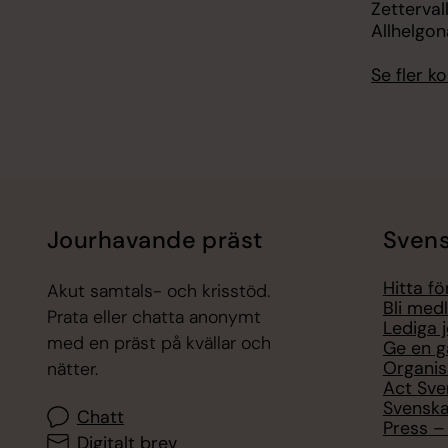
Zetterval
Allhelgo
Se fler 
Jourhavande präst
Svens
Hitta f
Akut samtals- och krisstöd.
Bli med
Prata eller chatta anonymt
Lediga 
med en präst på kvällar och
Ge en g
Organis
nätter.
Act Sve
Svenska
Chatt
Press – 
Digitalt brev