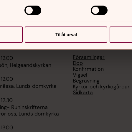
Tillåt urval
er
Hitta snabbt
Församlingar
 12.00
Dop
ön, Helgeandskyrkan
Konfirmation
Vigsel
 12.00
Begravning
ässa, Lunds domkyrka
Kyrkor och kyrkogårdar
Sidkarta
 12.30
ng- Runinskrifterna
 för oss, Lunds domkyrka
 13.00