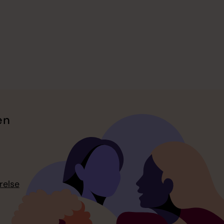
en
relse