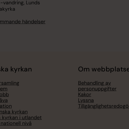
l-vandring, Lunds
nakyrka
kommande händelser
ka kyrkan
Om webbplats
örsamling
Behandling av
lem
personuppgifter
jobb
Kakor
åva
Lyssna
ation
Tillgänglighetsredogö
nska kyrkan
 kyrkan i utlandet
nationell nivå