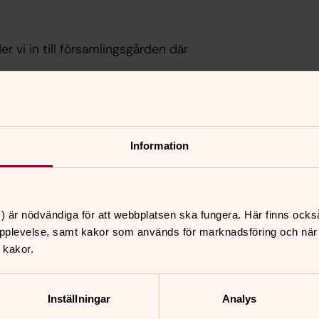
er vi in till församlingsgården där
emenskap. Kyrkkaffet består av kaffe/te
Information
) är nödvändiga för att webbplatsen ska fungera. Här finns ocks
pplevelse, samt kakor som används för marknadsföring och när vi
nnehåll?
 kakor.
Inställningar
Analys