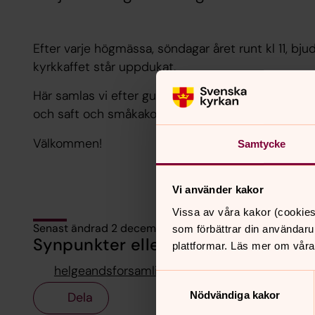
Efter varje högmässa, söndagar året runt kl 11, bjud
kyrkkaffet står uppdukat.
Här samlas vi efter gudstjänsten för samtal och g
och saft och småkakor.
Välkommen!
Samtycke
Vi använder kakor
Vissa av våra kakor (cookies
Senast ändrad 2 december 2025
som förbättrar din användaru
Synpunkter eller frågor på sidans i
plattformar. Läs mer om våra
helgeandsforsamling@svenskakyrkan.se
Samtyckesval
Nödvändiga kakor
Dela