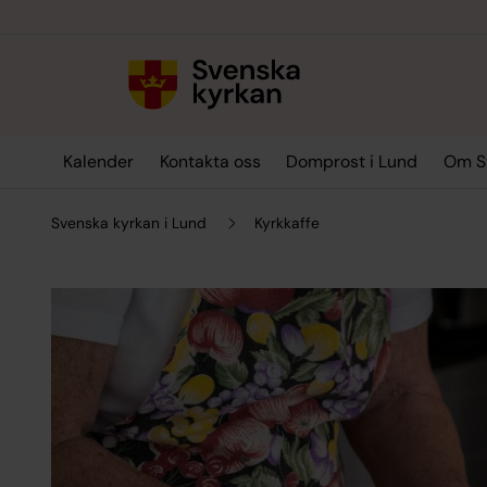
Till innehållet
Till undermeny
Kalender
Kontakta oss
Domprost i Lund
Om Sv
Svenska kyrkan i Lund
Kyrkkaffe