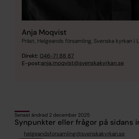
Anja Moqvist
Präst, Helgeands församling, Svenska kyrkan i 
Direkt:
046-71 88 87
anja.moqvist@svenskakyrkan.se
E-post:
Senast ändrad 2 december 2025
Synpunkter eller frågor på sidans i
helgeandsforsamling@svenskakyrkan.se