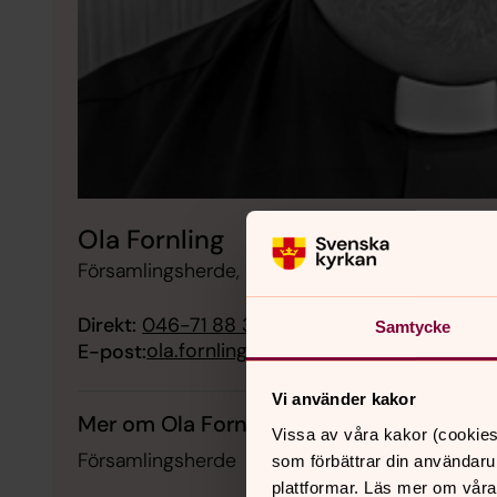
Ola Fornling
Församlingsherde, Helgeands församling, Svens
Direkt:
046-71 88 30
Samtycke
ola.fornling@svenskakyrkan.se
E-post:
Vi använder kakor
Mer om Ola Fornling
Vissa av våra kakor (cookies
Församlingsherde
som förbättrar din användaru
plattformar. Läs mer om våra