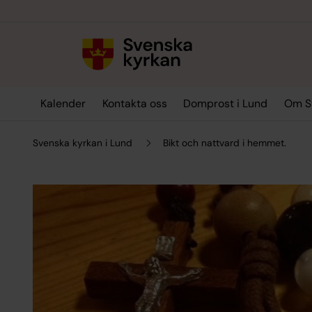
Till innehållet
Till undermeny
Kalender
Kontakta oss
Domprost i Lund
Om Sv
Svenska kyrkan i Lund
Bikt och nattvard i hemmet.