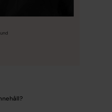
Lund
nnehåll?