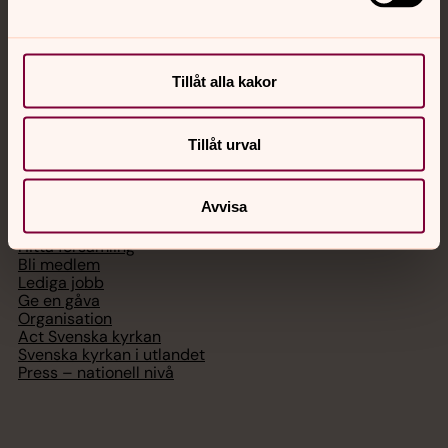
Chatt
Digitalt brev
Tillåt alla kakor
Telefon 112
Tillåt urval
Svenska kyrkan
Avvisa
Hitta församling
Bli medlem
Lediga jobb
Ge en gåva
Organisation
Act Svenska kyrkan
Svenska kyrkan i utlandet
Press – nationell nivå