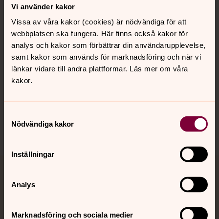
Vi använder kakor
Vissa av våra kakor (cookies) är nödvändiga för att
Kalender
webbplatsen ska fungera. Här finns också kakor för
analys och kakor som förbättrar din användarupplevelse,
samt kakor som används för marknadsföring och när vi
Hitta snabbt
länkar vidare till andra plattformar. Läs mer om våra
kakor.
Sociala kanaler
Samtyckesval
Nödvändiga kakor
Inställningar
Jourhavande präst
Analys
Akut samtals- och krisstöd. Prata eller chatta anonymt
med en präst på kvällar och nätter.
Marknadsföring och sociala medier