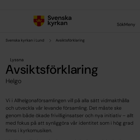
Till innehållet
Till undermeny
Sök
Meny
Svenska kyrkan i Lund
Avsiktsförklaring
Lyssna
Avsiktsförklaring
Helgo
Vi i Allhelgonaförsamlingen vill på alla sätt vidmakthålla
och utveckla vår levande församling. Det måste ske
genom både ökade frivilliginsatser och nya initiativ – allt
med fokus på att synliggöra vår identitet som i hög grad
finns i kyrkomusiken.