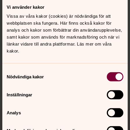
Pilgrimscentrum i Vadstena, Linköpings stift, har mer
Vi använder kakor
information om pilgrimsvandring.
Vissa av våra kakor (cookies) är nödvändiga för att
Till hemsidan
webbplatsen ska fungera. Här finns också kakor för
analys och kakor som förbättrar din användarupplevelse,
samt kakor som används för marknadsföring och när vi
länkar vidare till andra plattformar. Läs mer om våra
Senast ändrad 26 februari 2019
kakor.
Synpunkter eller frågor på sidans
innehåll?
lulea.stift@svenskakyrkan.se
Samtyckesval
Nödvändiga kakor
Dela
Inställningar
Tillbaka till toppen
Tillbaka till innehållet
Analys