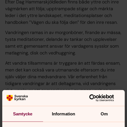
Efter Dag Hammarskjöldleden finns både yttre och inre
vägmärken att följa; upptrampade stigar och märkta
leder i det yttre landskapet, meditationsplatser och
handboken ”Vägen du ska följa den” för den inre resan.
Vandringen ramas in av morgonböner, firande av mässa,
tysta meditationer, delande av tankar och upplevelser
samt ett gemensamt ansvar för vardagens sysslor som
matlagning, disk och vedhuggning.
Att vandra tillsammans är tryggare än att färdas ensam,
men det kan också vara utmanande eftersom du inte
själv väljer dina medvandrare. Vår erfarenhet från
tidigare vandringar är att deltagarna, vid vandringens
slut, upplever att gemenskapen i gruppen varit en av
vandringens rikaste erfarenheter och att det varit
delandet som gett dem kraft att orka ända fram.
Samtycke
Information
Om
Pilgrimscentrum