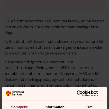
I Luleå stift genomförs MSS som två kurser, en på hösten
och en på våren. Kurserna omfattar sammanlagt åtta
dagar.
Syftet är att stödja och rusta blivande kyrkoarbetare för
tjänst inom Luleå stift samt stärka gemenskapen mellan
och inom de fyra kyrkliga yrkesprofilerna.
Kurserna är obligatoriska moment i alla
profilutbildningar. Deltagande i MSS förutsätter att
kontakt har etablerats med profilansvarig. MSS ska för
diakon-, församlingspedagog- och präststuderande
genomföras innan profilåret på utbildningsinstitutet.
Anmälan sker via kurskatalogen.
Samtycke
Information
Om