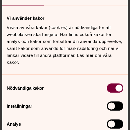
Blankett
Reseräkning och merkostnader för studerande
Vi använder kakor
(pdf)
Vissa av våra kakor (cookies) är nödvändiga för att
webbplatsen ska fungera. Här finns också kakor för
analys och kakor som förbättrar din användarupplevelse,
samt kakor som används för marknadsföring och när vi
länkar vidare till andra plattformar. Läs mer om våra
Senast ändrad 13 januari 2026
kakor.
Synpunkter eller frågor på sidans
innehåll?
Samtyckesval
lulea.stift@svenskakyrkan.se
Nödvändiga kakor
Dela
Inställningar
Tillbaka till toppen
Tillbaka till innehållet
Analys