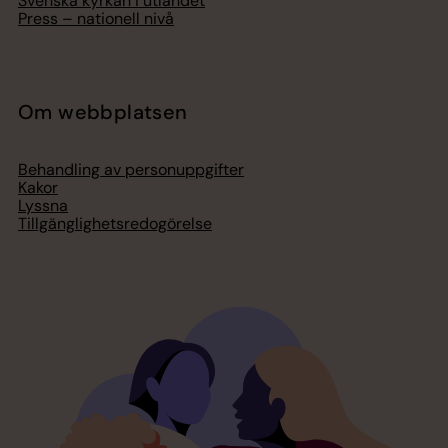
Svenska kyrkan i utlandet
Press – nationell nivå
Om webbplatsen
Behandling av personuppgifter
Kakor
Lyssna
Tillgänglighetsredogörelse