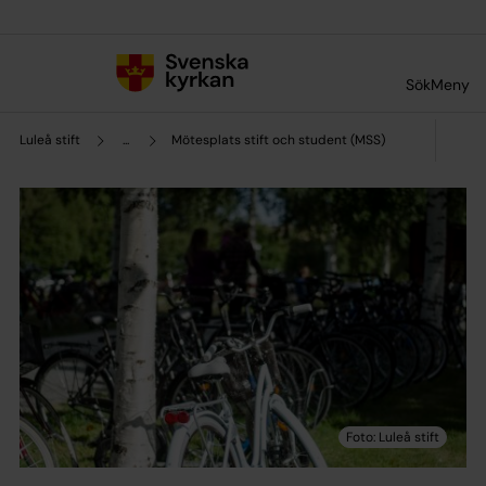
Till innehållet
Till undermeny
Sök
Meny
Luleå stift
...
Mötesplats stift och student (MSS)