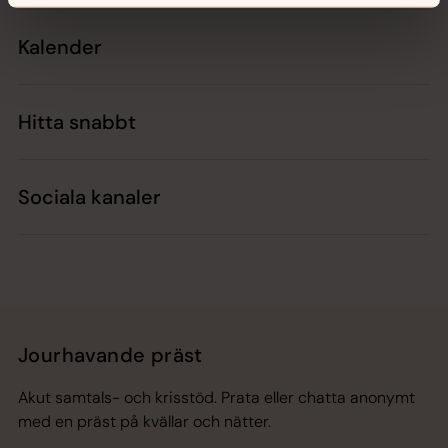
Kalender
Hitta snabbt
Sociala kanaler
Jourhavande präst
Akut samtals- och krisstöd. Prata eller chatta anonymt
med en präst på kvällar och nätter.