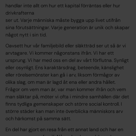
handlar inte allt om hur ett kapital förräntas eller hur
drivkrafterna
ser ut. Varje människa måste bygga upp livet utifrån
sina förutsättningar. Varje generation är unik och skapar
något nytt i sin tid.
Oavsett hur vår familjebild eller släktträd ser ut så är vi
arvtagare. Vi kommer någonstans ifrån. Vi har ett
ursprung. Vi har med oss en del av vårt förflutna. Synligt
eller osynligt. Ens karaktärsdrag, beteende, känslighet
eller rörelsemönster kan gå i arv, liksom förmågor av
olika slag, om man är lagd åt ena eller andra hållet.
Frågor om vem man är, var man kommer ifrån och vem
man släktar på, möter vi ofta i mindre samhällen där det
finns tydliga gemenskaper och större social kontroll. I
större städer kan man inte överblicka människors arv
och härkomst på samma sätt.
En del har gjort en resa från ett annat land och har en