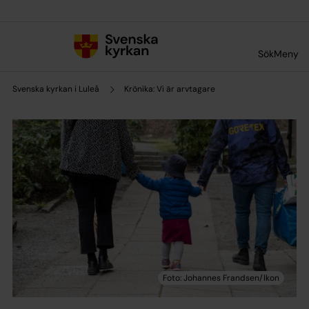
Till innehållet
Till undermeny
Sök
Meny
Svenska kyrkan i Luleå
Krönika: Vi är arvtagare