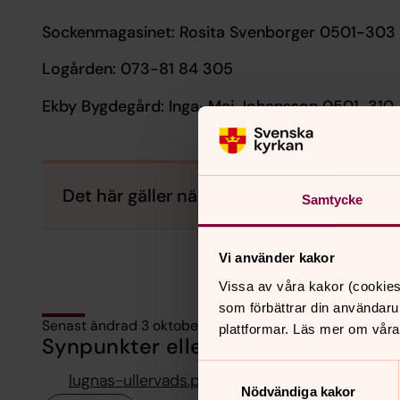
Sockenmagasinet: Rosita Svenborger 0501-303 
Logården: 073-81 84 305
Ekby Bygdegård: Inga-Maj Johansson 0501-310
Det här gäller när du bokar en av våra lok
Samtycke
Vi använder kakor
Vissa av våra kakor (cookies
som förbättrar din användaru
Senast ändrad 3 oktober 2024
plattformar. Läs mer om våra
Synpunkter eller frågor på sidans i
Samtyckesval
lugnas-ullervads.pastorat@svenskakyrkan.se
Nödvändiga kakor