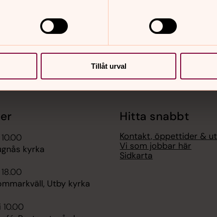
Tillåt urval
er
Hitta snabbt
Kontakt, öppettider & u
 10.00
Vi som jobbar här
ugnås kyrka
Sidkarta
 18.00
ommarkväll, Utby kyrka
i 10.00