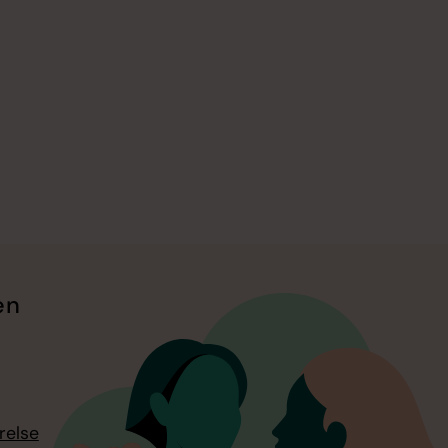
en
relse