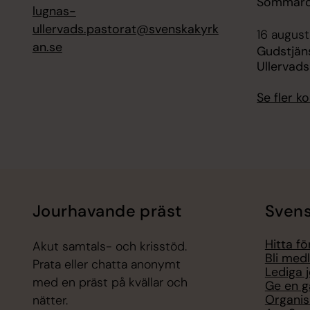
Sommarca
lugnas-
ullervads.pastorat@svenskakyrk
16 august
an.se
Gudstjäns
Ullervads
Se fler 
Jourhavande präst
Svens
Hitta f
Akut samtals- och krisstöd.
Bli med
Prata eller chatta anonymt
Lediga 
med en präst på kvällar och
Ge en g
Organis
nätter.