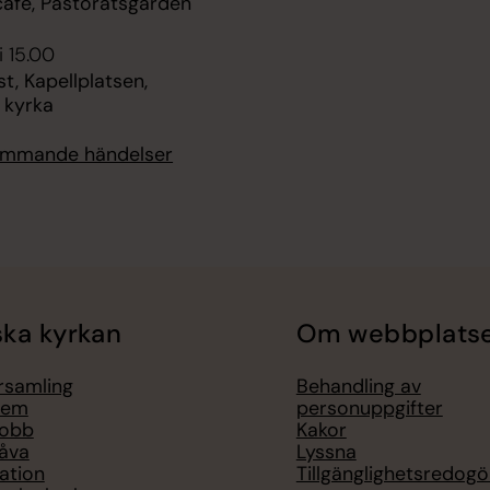
fé, Pastoratsgården
i 15.00
t, Kapellplatsen,
 kyrka
kommande händelser
ka kyrkan
Om webbplats
örsamling
Behandling av
lem
personuppgifter
jobb
Kakor
åva
Lyssna
ation
Tillgänglighetsredogö