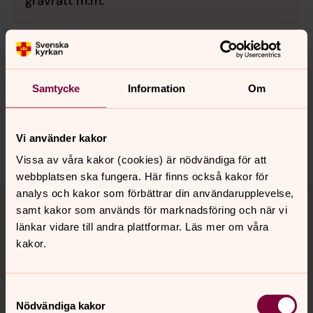
gravrätt m.m.
Synpunkter eller frågor på sidans
Samtycke
Information
Om
innehåll?
ljusnans.pastorat@svenskakyrkan.se
Vi använder kakor
Dela
Vissa av våra kakor (cookies) är nödvändiga för att
webbplatsen ska fungera. Här finns också kakor för
Tillbaka till toppen
Tillbaka till innehållet
analys och kakor som förbättrar din användarupplevelse,
samt kakor som används för marknadsföring och när vi
länkar vidare till andra plattformar. Läs mer om våra
kakor.
Kontakt
Samtyckesval
Nödvändiga kakor