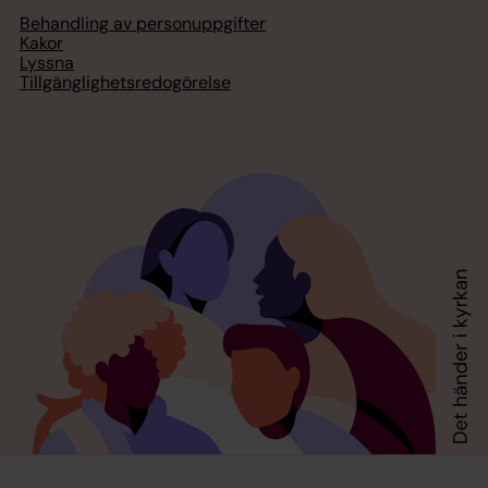
Behandling av personuppgifter
Kakor
Lyssna
Tillgänglighetsredogörelse