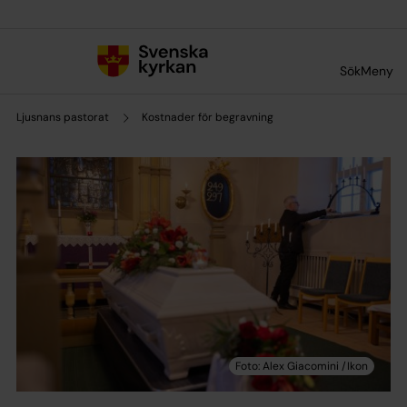
Till innehållet
Till undermeny
Sök
Meny
Ljusnans pastorat
Kostnader för begravning