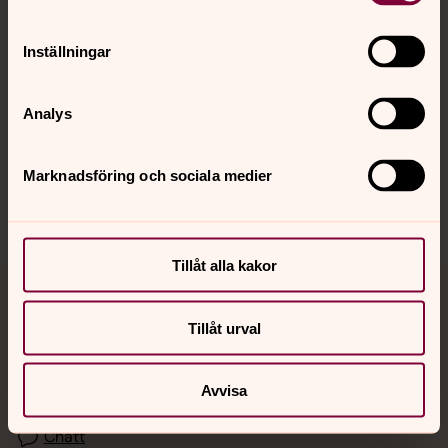
Kalender
Inställningar
Hitta snabbt
Analys
Sociala kanaler
Marknadsföring och sociala medier
Tillåt alla kakor
Jourhavande präst
Tillåt urval
Akut samtals- och krisstöd. Prata eller chatta anonymt
med en präst på kvällar och nätter.
Avvisa
Chatt