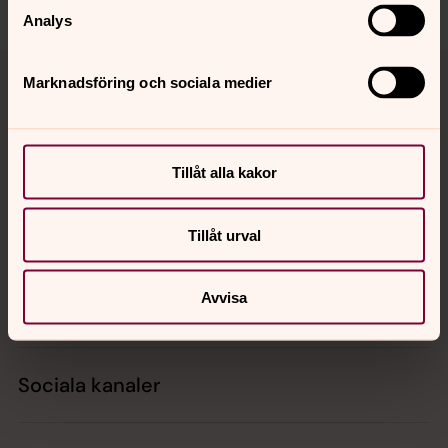
Analys
Tillbaka till toppen
Tillbaka till innehållet
Marknadsföring och sociala medier
Kontakt
Tillåt alla kakor
Kalender
Tillåt urval
Avvisa
Hitta snabbt
Sociala kanaler