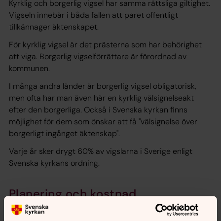
Kyrklig och borgerlig vigsel har samma rättsliga giltighet.
Vigseln innebär i båda fallen att paret offentligt
tillkännager äktenskapet.
För kyrklig vigsel är det prästerna som har behörighet
att viga. Borgerlig vigselförrättare är förordnad av
kommunen.
I många andra länder är borgerlig vigsel obligatorisk,
men ofta har man även här en kyrklig välsignelseakt
efter den borgerliga. Också i Svenska kyrkan finns
möjlighet för dem som önskar att få "välsignelse över
borgerligt ingånget äktenskap".
Varje år sker drygt 60% av vigslarna i Sverige enligt
Svenska kyrkans ordning.
Planering och kostnad