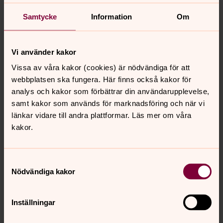
Bröllopsmusik
Samtycke
Information
Om
Uthyrning
Vi erbjuder dig möjligheten att hyra något av våra
Vi använder kakor
församlingshem för samkväm i samband med dop,
Vissa av våra kakor (cookies) är nödvändiga för att
vigsel, begravning eller för andra aktiviteter, i någon av
webbplatsen ska fungera. Här finns också kakor för
våra församlingar. Är du intresserad av att hyra,
analys och kakor som förbättrar din användarupplevelse,
kontakta oss gärna för mer information.
samt kakor som används för marknadsföring och när vi
länkar vidare till andra plattformar. Läs mer om våra
kakor.
Senast ändrad 12 april 2023
Synpunkter eller frågor på sidans
Samtyckesval
innehåll?
Nödvändiga kakor
ljungby.pastorat@svenskakyrkan.se
Dela
Inställningar