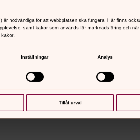
r koret var beläget. Vid rivningen av
lka finns under den kvadratiska
) är nödvändiga för att webbplatsen ska fungera. Här finns ocks
pplevelse, samt kakor som används för marknadsföring och när vi
 kakor.
 efter bilder av den klockstapel som lär
Inställningar
Analys
nnehåll?
Tillåt urval