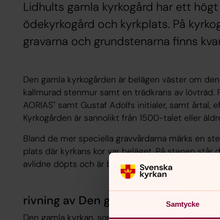
Lidhults gamla kyrkogård har ett högt
ödekyrkogård och kyrkplats. På kyrko
gravarna och grundstenarna finns kvar
Den gamla kyrkogården är belägen väster om den
kallmurad stenmur samt en trädkrans av lövträd. P
AORIAS" samt Gustaf Adolfs initialer, samt årtal, e
Kyrkogården är sannolikt från 1500-talet eller äldr
Bland de mer speciella gravvårdarna märks en ste
plats där kyrkans kor var beläget. På stenen står 
avlidne döpts och är begraven. På kyrkogården fin
rivning av Den gamla kyrkan
Samtycke
Den gamla kyrkan, som uppfördes 1721, revs 1879 n