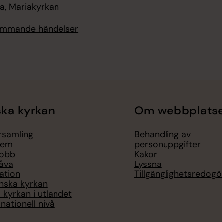
, Mariakyrkan
kommande händelser
ka kyrkan
Om webbplats
örsamling
Behandling av
lem
personuppgifter
jobb
Kakor
åva
Lyssna
ation
Tillgänglighetsredogö
nska kyrkan
 kyrkan i utlandet
nationell nivå