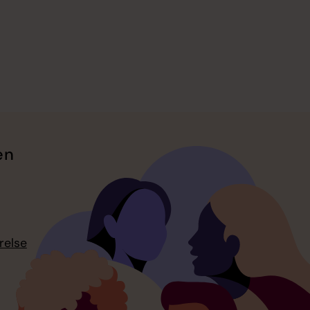
en
relse