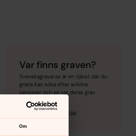
Var finns graven?
Svenskagravar.se är en tjänst där du
gratis kan söka efter avlidna
personer och se var deras grav
finns.
Gå till Svenskagravar.se
Om