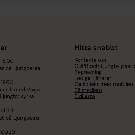
er
Hitta snabbt
Kontakta oss
 15.00
GDPR och Ljungby pasto
st på Ljungberga
Begravning
Lediga tjänster
 19.00
Ge kollekt med mobilen
usik med Växjö
Bli medlem
Sidkarta
 Ljungby kyrka
 14.30
st på Ljungsätra
 09.30