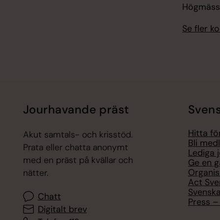
Högmässa
Se fler 
Jourhavande präst
Svens
Hitta f
Akut samtals- och krisstöd.
Bli med
Prata eller chatta anonymt
Lediga 
med en präst på kvällar och
Ge en g
Organis
nätter.
Act Sve
Svenska
Chatt
Press – 
Digitalt brev