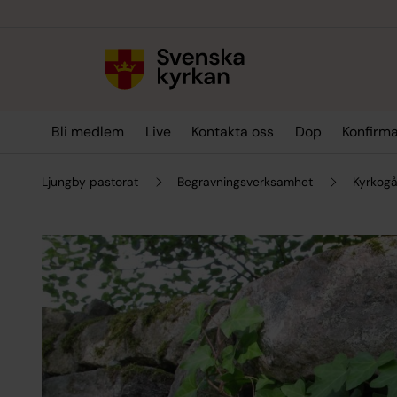
Till innehållet
Till undermeny
Bli medlem
Live
Kontakta oss
Dop
Konfirma
Ljungby pastorat
Begravningsverksamhet
Kyrkogå