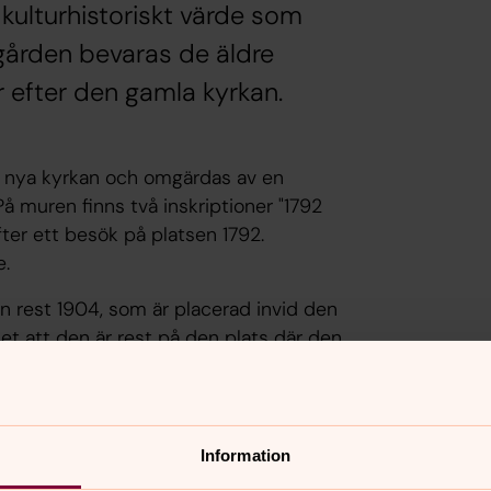
 kulturhistoriskt värde som
gården bevaras de äldre
 efter den gamla kyrkan.
 nya kyrkan och omgärdas av en
å muren finns två inskriptioner "1792
fter ett besök på platsen 1792.
e.
n rest 1904, som är placerad invid den
det att den är rest på den plats där den
ns också ett gjutjärnskors.
Information
är den nya kyrkan byggts. Platsen för