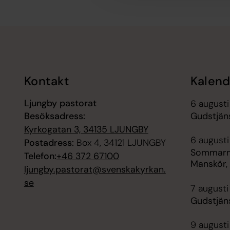
Tillbaka till toppen
Tillbaka till innehållet
Kontakt
Kalend
Ljungby pastorat
6 augusti
Besöksadress:
Gudstjän
Kyrkogatan 3, 34135 LJUNGBY
6 augusti
Postadress:
Box 4, 34121 LJUNGBY
Sommarm
Telefon:
+46 372 67100
Manskör,
ljungby.pastorat@svenskakyrkan.
se
7 augusti
Gudstjän
9 augusti