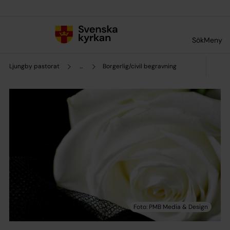
Till innehållet
Till undermeny
Sök
Meny
Ljungby pastorat
...
Borgerlig/civil begravning