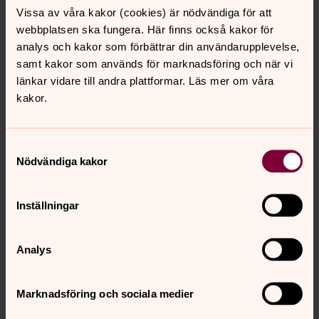
kan även skriva ut dokumentet och fylla i uppgifterna för
Vissa av våra kakor (cookies) är nödvändiga för att
hand. Färdiga häften finns att få hos
webbplatsen ska fungera. Här finns också kakor för
Kyrkogårdsförvaltningen.
analys och kakor som förbättrar din användarupplevelse,
samt kakor som används för marknadsföring och när vi
Mina önskmål (pdf)
länkar vidare till andra plattformar. Läs mer om våra
kakor.
Begravningsombud
De som inte tillhör Svenska kyrkan har inte rösträtt till de
Samtyckesval
kyrkliga valen och kan därmed inte direkt påverka
Nödvändiga kakor
kyrkliga beslut, t ex planering av nya
begravningsplatsers utformning och
begravningsavgiftens storlek. Ombudets uppgift är
Inställningar
därför att företräda dem som inte tillhör Svenska kyrkan.
Det är Länsstyrelsen som utser begravningsombud för
Analys
att bevaka begravningsverksamheten inom en kommun.
Begravningsombud inom Ljungby kommun är Christer
Marknadsföring och sociala medier
Yngvesson.
christer.yngvesson@ljungby.se