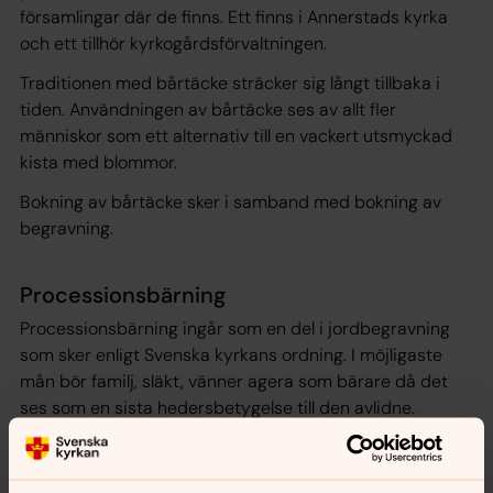
församlingar där de finns. Ett finns i Annerstads kyrka
och ett tillhör kyrkogårdsförvaltningen.
Traditionen med bårtäcke sträcker sig långt tillbaka i
tiden. Användningen av bårtäcke ses av allt fler
människor som ett alternativ till en vackert utsmyckad
kista med blommor.
Bokning av bårtäcke sker i samband med bokning av
begravning.
Processionsbärning
Processionsbärning ingår som en del i jordbegravning
som sker enligt Svenska kyrkans ordning. I möjligaste
mån bör familj, släkt, vänner agera som bärare då det
ses som en sista hedersbetygelse till den avlidne.
Finns ingen möjlighet till detta tillhandahåller Svenska
kyrkan ett bärarlag som ställer upp och bär kistan vid