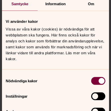
jordbegravning.
Samtycke
Information
Om
Minnesstund
Vi använder kakor
Vid minnesstund finns möjlighet att hyra något av våra
Vissa av våra kakor (cookies) är nödvändiga för att
församlingshem.
webbplatsen ska fungera. Här finns också kakor för
Läs mer om lokaler
analys och kakor som förbättrar din användarupplevelse,
samt kakor som används för marknadsföring och när vi
länkar vidare till andra plattformar. Läs mer om våra
kakor.
Senast ändrad 17 maj 2016
Samtyckesval
Synpunkter eller frågor på sidans
Nödvändiga kakor
innehåll?
ljungby.pastorat@svenskakyrkan.se
Inställningar
Dela