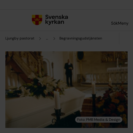
Till innehållet
Till undermeny
Sök
Meny
Ljungby pastorat
...
Begravningsgudstjänsten