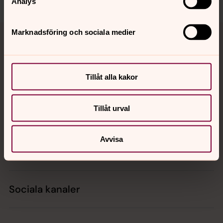
Analys
Tillbaka till toppen
Tillbaka till innehållet
Marknadsföring och sociala medier
Kontakt
Tillåt alla kakor
Tillåt urval
Kalender
Avvisa
Hitta snabbt
Sociala kanaler