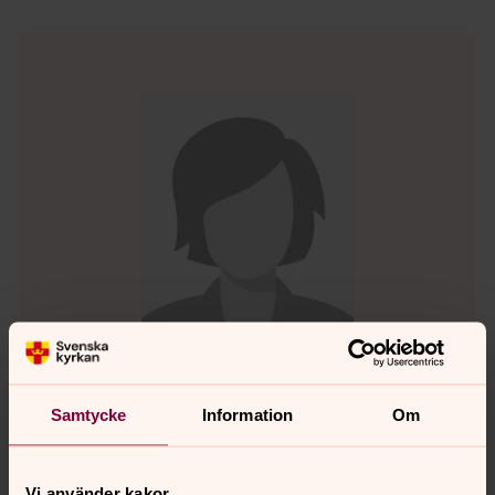
Samtycke
Information
Om
Birgitta Stivén
Direkt:
0372-212 40
Vi använder kakor