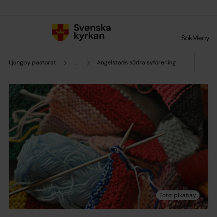
Till innehållet
Till undermeny
Sök
Meny
Ljungby pastorat
...
Angelstads södra syförening