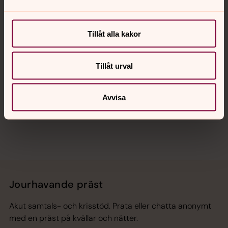
Kalender
Tillåt alla kakor
Hitta snabbt
Tillåt urval
Avvisa
Sociala kanaler
Jourhavande präst
Akut samtals- och krisstöd. Prata eller chatta anonymt
med en präst på kvällar och nätter.