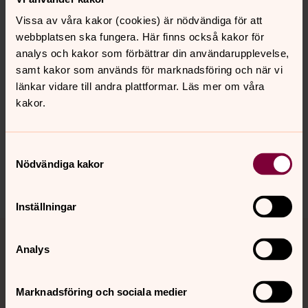
Vissa av våra kakor (cookies) är nödvändiga för att
webbplatsen ska fungera. Här finns också kakor för
analys och kakor som förbättrar din användarupplevelse,
samt kakor som används för marknadsföring och när vi
Senast ändrad 5 januari 2023
länkar vidare till andra plattformar. Läs mer om våra
Synpunkter eller frågor på sidans
kakor.
innehåll?
ljungby.pastorat@svenskakyrkan.se
Samtyckesval
Dela
Nödvändiga kakor
Inställningar
Tillbaka till toppen
Tillbaka till innehållet
Analys
Kontakt
Marknadsföring och sociala medier