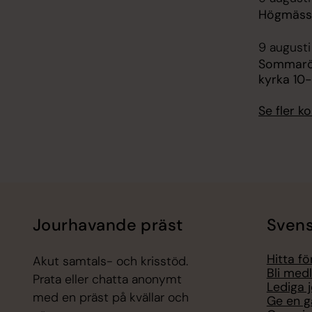
Högmässa
9 augusti
Sommaröp
kyrka 10-
Se fler 
Jourhavande präst
Svens
Hitta f
Akut samtals- och krisstöd.
Bli med
Prata eller chatta anonymt
Lediga 
med en präst på kvällar och
Ge en g