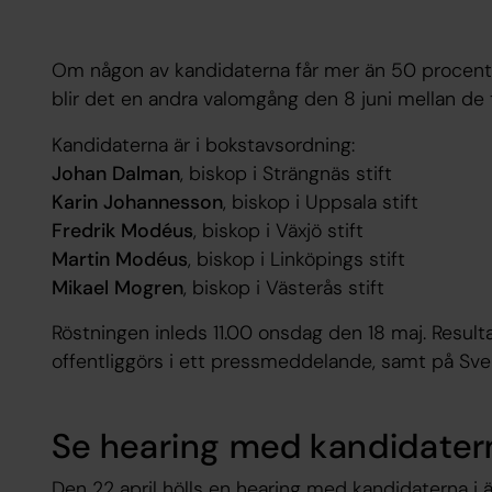
Om någon av kandidaterna får mer än 50 procent av 
blir det en andra valomgång den 8 juni mellan de t
Kandidaterna är i bokstavsordning:
Johan Dalman
, biskop i Strängnäs stift
Karin Johannesson
, biskop i Uppsala stift
Fredrik Modéus
, biskop i Växjö stift
Martin Modéus
, biskop i Linköpings stift
Mikael Mogren
, biskop i Västerås stift
Röstningen inleds 11.00 onsdag den 18 maj. Resulta
offentliggörs i ett pressmeddelande, samt på Sv
Se hearing med kandidater
Den 22 april hölls en hearing med kandidaterna i 