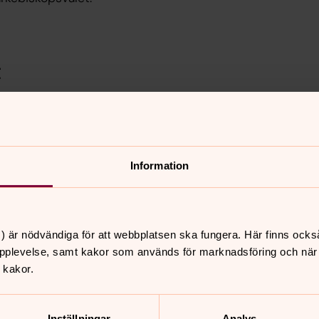
t
n och av ledamöterna i stiftsstyrelser
 stift röstar även diakoner och präster
a förtroendevalda elektorer som är
Information
stift inte ensamt ska kunna avgöra valet
 röstberättigade i ärkebiskopsvalet
) är nödvändiga för att webbplatsen ska fungera. Här finns ocks
pplevelse, samt kakor som används för marknadsföring och när vi
l
 kakor.
 gudstjänst i Uppsala domkyrka den 30
Inställningar
Analys