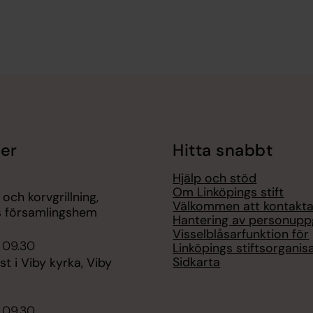
er
Hitta snabbt
Hjälp och stöd
Om Linköpings stift
 och korvgrillning,
Välkommen att kontakta
s församlingshem
Hantering av personuppg
Visselblåsarfunktion för
 09.30
Linköpings stiftsorganis
Sidkarta
st i Viby kyrka, Viby
 09.30