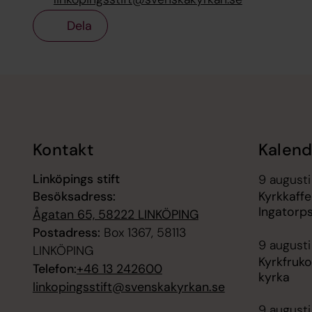
Dela
Tillbaka till toppen
Tillbaka till innehållet
Kontakt
Kalend
Linköpings stift
9 augusti
Besöksadress:
Kyrkkaffe
Ingatorp
Ågatan 65, 58222 LINKÖPING
Postadress:
Box 1367, 58113
9 augusti
LINKÖPING
Kyrkfruko
Telefon:
+46 13 242600
kyrka
linkopingsstift@svenskakyrkan.se
9 augusti