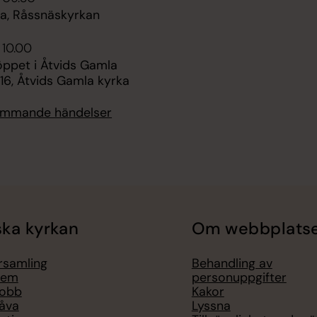
, Råssnäskyrkan
 10.00
pet i Åtvids Gamla
16, Åtvids Gamla kyrka
kommande händelser
ka kyrkan
Om webbplats
örsamling
Behandling av
lem
personuppgifter
jobb
Kakor
åva
Lyssna