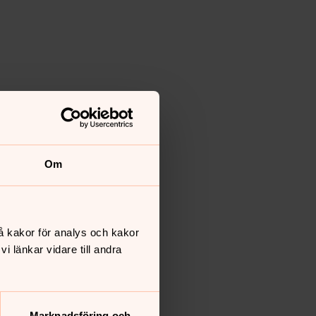
Om
å kakor för analys och kakor
 länkar vidare till andra
Marknadsföring och