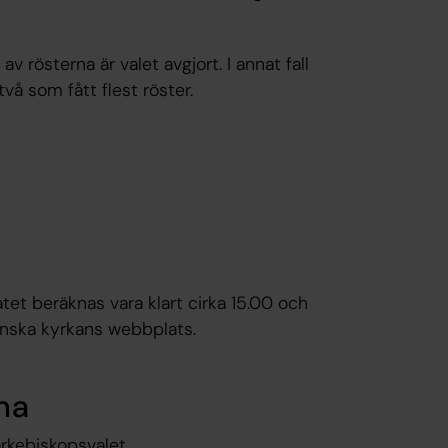
rösterna är valet avgjort. I annat fall
vå som fått flest röster.
tet beräknas vara klart cirka 15.00 och
enska kyrkans webbplats.
na
ärkebiskopsvalet.