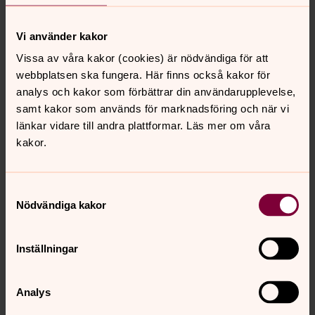
Vi använder kakor
Gudstjänstgrupp
Vissa av våra kakor (cookies) är nödvändiga för att
För dig som vill vara med och göra något praktiskt i
webbplatsen ska fungera. Här finns också kakor för
söndagens gudstjänst som att läsa text, bära ljus, dela
analys och kakor som förbättrar din användarupplevelse,
ut nattvard, göra kyrkkaffe. Varje gudstjänstgrupp
samt kakor som används för marknadsföring och när vi
tjänstgör ungefär var tredje söndag. Är du intresserad?
länkar vidare till andra plattformar. Läs mer om våra
Kontakta:
kakor.
Liza Hagberg Lerner 013-30 39 81
liza.hagberg-lerner@svenskakyrkan.se
Samtyckesval
Dag Salomonson 013-30 39 82
Nödvändiga kakor
dag.salomonson@svenskakyrkan.se
Inställningar
Bokcafé
En öppen mötesplats med lättläst litteratur, tidningar för
Analys
små och stora.
Internet och datorer, fika