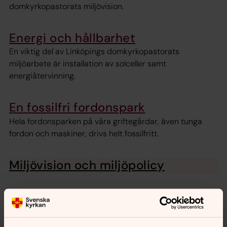
domkyrkopastorats miljövision.
Energi och hållbarhet
En viktig del av Linköpings domkyrkopastorats
miljöarbete är installation av solceller samt
energiåtervinning.
En fossilfri fordonspark
Hela fordonsparken på våra griftegårdar, även tunga
fordon och maskiner, drivs helt fossilfritt.
Miljövision och miljöpolicy
Miljödiplom för 2017
Linköpings krematorium har fått miljödiplom av
Energifabriken för arbetet att minska utsläppen av