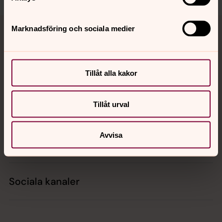
Tillbaka till toppen
Tillbaka till innehållet
Marknadsföring och sociala medier
Kontakt
Tillåt alla kakor
Tillåt urval
Kalender
Avvisa
Hitta snabbt
Sociala kanaler