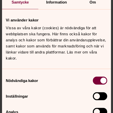
Samtycke
Information
Om
växthusgaser.
Välja gravsten
Vi använder kakor
Att välja gravsten är inte alltid så lätt. Vad som avgör
Vissa av våra kakor (cookies) är nödvändiga för att
vilket val man till sist gör är högst privat, baserat på
webbplatsen ska fungera. Här finns också kakor för
känsla, kunskap och ekonomi. Vi vill gärna öka
analys och kakor som förbättrar din användarupplevelse,
kunskapen om vilka alternativ som finns till att köpa nytt.
samt kakor som används för marknadsföring och när vi
länkar vidare till andra plattformar. Läs mer om våra
kakor.
Senast ändrad 9 mars 2026
Synpunkter eller frågor på sidans
Samtyckesval
innehåll?
Nödvändiga kakor
linkoping.kyrkoforvaltning@svenskakyrkan.se
Inställningar
Dela
Analys