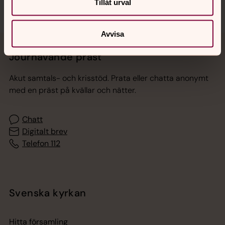
Tillåt urval
Avvisa
Jourhavande präst
Akut samtals- och krisstöd. Prata eller chatta anonymt
med en präst på kvällar och nätter.
Chatt
Digitalt brev
Telefon 112
Svenska kyrkan
Hitta församling