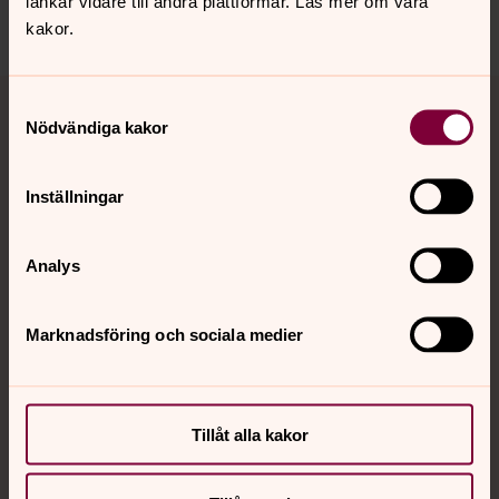
länkar vidare till andra plattformar. Läs mer om våra
kakor.
Tillbaka till toppen
Tillbaka till innehållet
Samtyckesval
Nödvändiga kakor
Kontakt
Inställningar
Analys
Kalender
Marknadsföring och sociala medier
Hitta snabbt
Tillåt alla kakor
Sociala kanaler