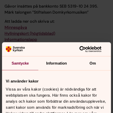
Gåvor insättes på bankkonto SEB 5319-10 24 395.
Märk talongen ”Stiftelsen Domkyrkomusiken”
Att ladda ner och skriva ut:
Minnesgåva
Hyllningskort (högtidsblad)
Informationslapp
Alla korister, instrumentalister och konsertbesökare
i Linköpings Domkyrka tackar dig för din gåva!
Samtycke
Information
Om
Senast ändrad 4 oktober 2018
Vi använder kakor
Synpunkter eller frågor på sidans
Vissa av våra kakor (cookies) är nödvändiga för att
innehåll?
webbplatsen ska fungera. Här finns också kakor för
linkoping.kyrkoforvaltning@svenskakyrkan.se
analys och kakor som förbättrar din användarupplevelse,
Dela
samt kakor som används för marknadsföring och när vi