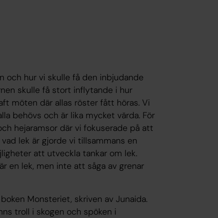
n och hur vi skulle få den inbjudande
arnen skulle få stort inflytande i hur
t möten där allas röster fått höras. Vi
 alla behövs och är lika mycket värda. För
ch hejaramsor där vi fokuserade på att
 vad lek är gjorde vi tillsammans en
igheter att utveckla tankar om lek.
r en lek, men inte att såga av grenar
 boken Monsteriet, skriven av Junaida.
inns troll i skogen och spöken i