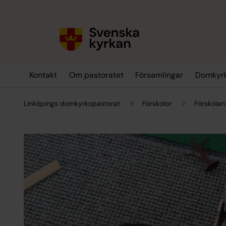
Till innehållet
Till undermeny
Kontakt
Om pastoratet
Församlingar
Domkyr
Linköpings domkyrkopastorat
Förskolor
Förskolan 