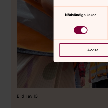
Samtyckesval
Nödvändiga kakor
Avvisa
Bild 1 av 10