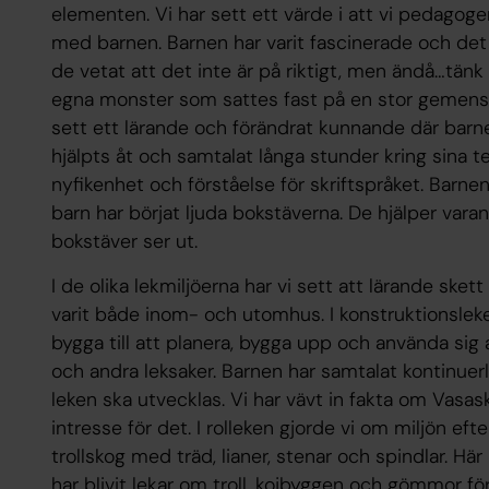
elementen. Vi har sett ett värde i att vi pedagoger
med barnen. Barnen har varit fascinerade och det 
de vetat att det inte är på riktigt, men ändå…tänk
egna monster som sattes fast på en stor gemens
sett ett lärande och förändrat kunnande där barne
hjälpts åt och samtalat långa stunder kring sina 
nyfikenhet och förståelse för skriftspråket. Barnen 
barn har börjat ljuda bokstäverna. De hjälper var
bokstäver ser ut.
I de olika lekmiljöerna har vi sett att lärande sket
varit både inom- och utomhus. I konstruktionsleken
bygga till att planera, bygga upp och använda sig 
och andra leksaker. Barnen har samtalat kontinuerli
leken ska utvecklas. Vi har vävt in fakta om Vasa
intresse för det. I rolleken gjorde vi om miljön ef
trollskog med träd, lianer, stenar och spindlar. Hä
har blivit lekar om troll, kojbyggen och gömmor för