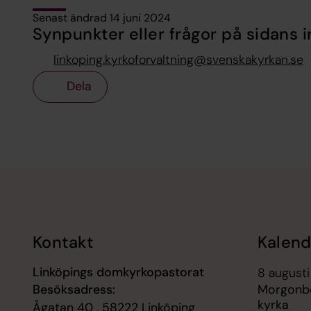
Senast ändrad 14 juni 2024
Synpunkter eller frågor på sidans i
linkoping.kyrkoforvaltning@svenskakyrkan.se
Dela
Tillbaka till toppen
Tillbaka till innehållet
Kontakt
Kalend
Linköpings domkyrkopastorat
8 augusti
Besöksadress:
Morgonbö
kyrka
Ågatan 40 , 58222 Linköping