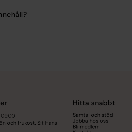
nnehåll?
er
Hitta snabbt
Samtal och stöd
 09.00
Jobba hos oss
n och frukost, S:t Hans
Bli medlem