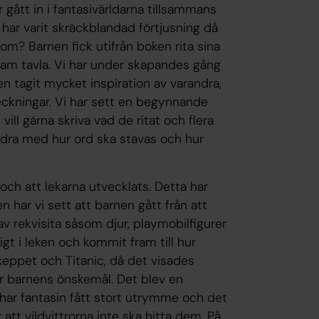
 gått in i fantasivärldarna tillsammans
har varit skräckblandad förtjusning då
 om? Barnen fick utifrån boken rita sina
am tavla. Vi har under skapandes gång
n tagit mycket inspiration av varandra,
teckningar. Vi har sett en begynnande
vill gärna skriva vad de ritat och flera
andra med hur ord ska stavas och hur
t och att lekarna utvecklats. Detta har
 har vi sett att barnen gått från att
av rekvisita såsom djur, playmobilfigurer
gt i leken och kommit fram till hur
skeppet och Titanic, då det visades
ter barnens önskemål. Det blev en
r har fantasin fått stort utrymme och det
 att vildvittrorna inte ska hitta dem. På