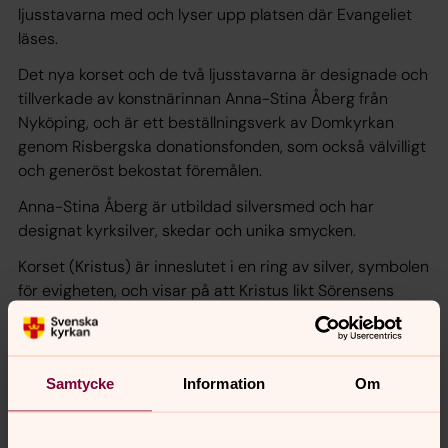
ljusstavarna med och lyser upp platsen där Evangeliet
läses.
Det nya korset och de två ljusstavarna är designade och
tillverkade av konstnärinnan Anna-Stina Åberg från
Nyköping, och är ett beställningsverk av Domkyrkan
genom Risbergska donationsfonden, som också välvilligt
och generöst bekostat föremålen.
Anna-Stina Åberg är utbildad silversmed och har
designat kyrksilver, skedar och unika smycken.
Korset (Kristus) är inneslutet i en ring av silver, symbolen
för evigheten, och visar på att Kristus likt Sörensens
Jesus på altartavlan, stiger ut ur evigheten och in i vår
tid för att möta oss med Guds kärlek.
Ljusstavarnas färg är blå, Marias färg, som en
Samtycke
Information
Om
påminnelse om att Jesus kom till oss genom Jungfru
Maria.