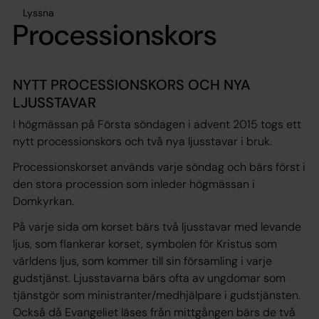
Lyssna
Processionskors
NYTT PROCESSIONSKORS OCH NYA
LJUSSTAVAR
I högmässan på Första söndagen i advent 2015 togs ett
nytt processionskors och två nya ljusstavar i bruk.
Processionskorset används varje söndag och bärs först i
den stora procession som inleder högmässan i
Domkyrkan.
På varje sida om korset bärs två ljusstavar med levande
ljus, som flankerar korset, symbolen för Kristus som
världens ljus, som kommer till sin församling i varje
gudstjänst. Ljusstavarna bärs ofta av ungdomar som
tjänstgör som ministranter/medhjälpare i gudstjänsten.
Också då Evangeliet läses från mittgången bärs de två