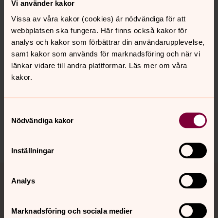
Vi använder kakor
Vi gläder oss mycket över det nya processionskorset
som kommer att användas vid större högtider.
Vissa av våra kakor (cookies) är nödvändiga för att
webbplatsen ska fungera. Här finns också kakor för
analys och kakor som förbättrar din användarupplevelse,
samt kakor som används för marknadsföring och när vi
Senast ändrad 25 oktober 2016
länkar vidare till andra plattformar. Läs mer om våra
Synpunkter eller frågor på sidans
kakor.
innehåll?
linkoping.kyrkoforvaltning@svenskakyrkan.se
Samtyckesval
Dela
Nödvändiga kakor
Inställningar
Tillbaka till toppen
Tillbaka till innehållet
Analys
Marknadsföring och sociala medier
Kontakt