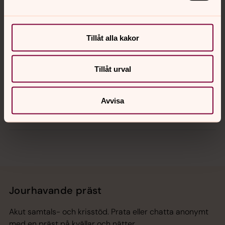
Kalender
Tillåt alla kakor
Tillåt urval
Hitta snabbt
Avvisa
Sociala kanaler
Jourhavande präst
Akut samtals- och krisstöd. Prata eller chatta anonymt
med en präst på kvällar och nätter.