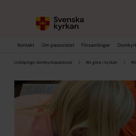
Till innehållet
Till undermeny
Kontakt
Om pastoratet
Församlingar
Domkyr
Linköpings domkyrkopastorat
Att göra i kyrkan
Mö