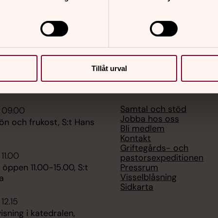
Tillåt urval
er
Hitta snabbt
Samtal och stöd
 09.00
Jobba hos oss
n och frukost, S:t Hans
Bli medlem
Kontakt
Griftegårds- och
 11.00
pastorsexpeditionen
Pressrum
 öppen 11.00-15.00, S:t
Visselblåsning
a
Sidkarta
12.15
sning i katedralen,