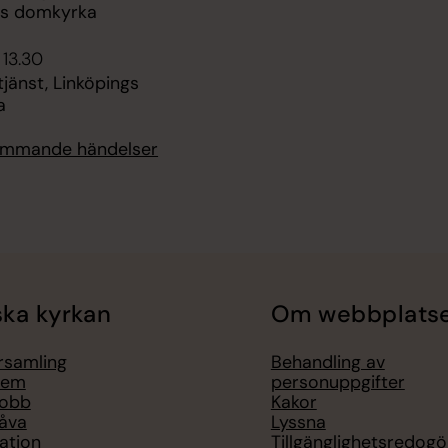
gs domkyrka
 13.30
jänst, Linköpings
a
kommande händelser
ka kyrkan
Om webbplats
örsamling
Behandling av
lem
personuppgifter
jobb
Kakor
åva
Lyssna
ation
Tillgänglighetsredogö