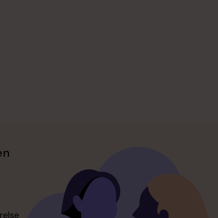
en
relse