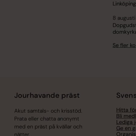
Linköpin
8 augusti
Dopgudst
domkyrk
Se fler 
Jourhavande präst
Svens
Hitta f
Akut samtals- och krisstöd.
Bli med
Prata eller chatta anonymt
Lediga 
med en präst på kvällar och
Ge en g
Organis
nätter.