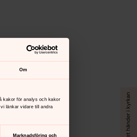
Om
å kakor för analys och kakor
 länkar vidare till andra
Marknadsföring och