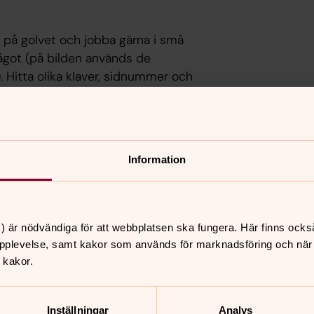
tt på golvet och jobba gärna i små
got (på bilden används de
Hitta olika klaver, sidnummer och
notvärden. Använd termer ni har aktuella
cerad notbild för att upptäcka att
Information
nnehåll?
) är nödvändiga för att webbplatsen ska fungera. Här finns ocks
pplevelse, samt kakor som används för marknadsföring och när vi
 kakor.
Inställningar
Analys