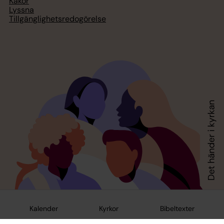
Kakor
Lyssna
Tillgänglighetsredogörelse
Kalender
Kyrkor
Bibeltexter