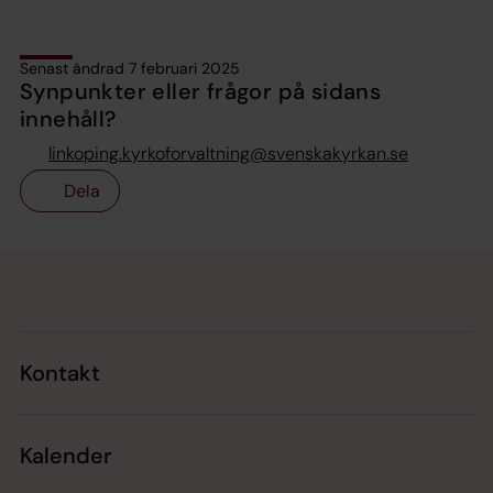
Senast ändrad 7 februari 2025
Synpunkter eller frågor på sidans
innehåll?
linkoping.kyrkoforvaltning@svenskakyrkan.se
Dela
Tillbaka till toppen
Tillbaka till innehållet
Kontakt
Kalender