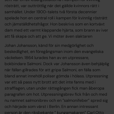
rösträtt, var outtröttlig när det gällde kvinnors rätt i
samhället. Under 1900-talets två första decennier
spelade hon en central roll i kampen för kvinnlig rösträtt
och jämställdhetsfrågor. Hon beskrivs som en kortväxt
dam med ett varmt klappande hjärta, som brann av iver
att få skapa och att ge. Vi möter även slaktaren
Johan Johansson, känd för sin medgörlighet och
beskedlighet, en föregångsman inom den evangeliska
väckelsen. 1864 lurades han av en utpressare,
bokbindare Salmoni. Dock var Johansson även behjälplig
när fällan gillrades för att gripa Salmoni, en fälla som
bland annat innehöll poliser gömda i hölass. Utpressning
var ett så pass nytt brott att det inte fanns med i
strafflagen, utan under rättegången fick man åberopa
paragrafen om hot. Utpressningsbrev fick från och med
nu namnet salmonibrev och en ”salmonifeber” spred sig
och härjade som värst i Berlin. En annan intressant
person är den riksbekante ” kungamakaren” Carl Otto