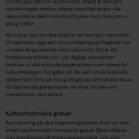
och ett slut. Alla fick varsin livstid. Ibland är den kort,
kanske knappt mätbar, ibland väsentligt längre. Alla
dessa som vi delar historia och plats med, men som vi
aldrig träffat.
Att vi bryr oss om våra döda är det som gör människan
till människa, sägs det. Inom Linköpings griftegårdar har
vi sedan länge arbetat med kulturarvet. Det är ett
fortlöpande arbete och i vår dagliga verksamhet
bedriver vi vårt kulturvårdande arbete inom ramen för
kulturmiljölagen. Det gäller att slå vakt om de kulturella
värden som finns på våra griftegårdar och bevara dessa
för kommande generationer. Att ärva, förvalta och
överlämna är våra ledord.
Kulturhistoriska gravar
Runt omkring på våra begravningsplatser finns ett stort
antal kulturhistoriskt intressanta gravar. Både sådana
som återlämnats till domkyrkopastoratet, och som