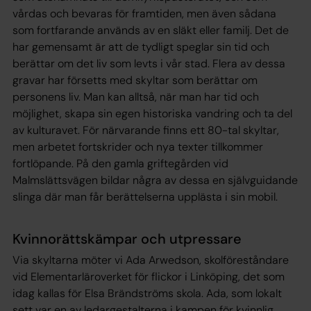
vårdas och bevaras för framtiden, men även sådana
som fortfarande används av en släkt eller familj. Det de
har gemensamt är att de tydligt speglar sin tid och
berättar om det liv som levts i vår stad. Flera av dessa
gravar har försetts med skyltar som berättar om
personens liv. Man kan alltså, när man har tid och
möjlighet, skapa sin egen historiska vandring och ta del
av kulturavet. För närvarande finns ett 80-tal skyltar,
men arbetet fortskrider och nya texter tillkommer
fortlöpande. På den gamla griftegården vid
Malmslättsvägen bildar några av dessa en självguidande
slinga där man får berättelserna upplästa i sin mobil.
Kvinnorättskämpar och utpressare
Via skyltarna möter vi Ada Arwedson, skolföreståndare
vid Elementarläroverket för flickor i Linköping, det som
idag kallas för Elsa Brändströms skola. Ada, som lokalt
sett var en av ledargestalterna i kampen för kvinnlig