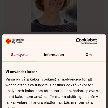
Lovisa Alinder
Körledare, Organist, Linköpings domkyrkopastorat
Samtycke
Information
Om
Direkt:
013-30 35 87
Mobil:
0709-52 41 21
lovisa.alinder@svenskakyrkan.se
E-post:
Vi använder kakor
Vissa av våra kakor (cookies) är nödvändiga för att
webbplatsen ska fungera. Här finns också kakor för
analys och kakor som förbättrar din användarupplevelse,
samt kakor som används för marknadsföring och när vi
länkar vidare till andra plattformar. Läs mer om våra