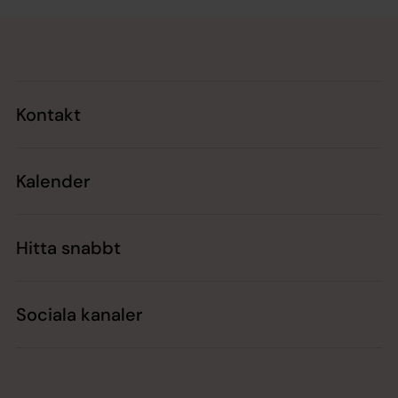
Tillbaka till toppen
Tillbaka till innehållet
Kontakt
Kalender
Hitta snabbt
Sociala kanaler