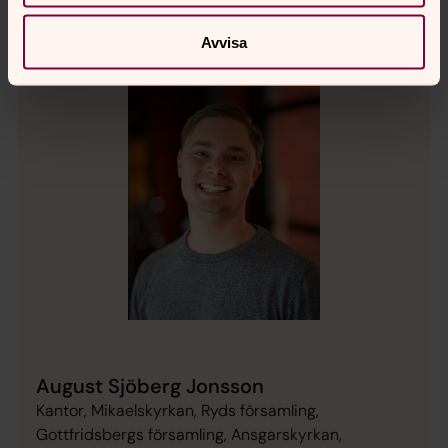
Avvisa
August Sjöberg Jonsson
Kantor, Mikaelskyrkan, Ryds församling,
Gottfridsbergs församling, Ansgarskyrkan,