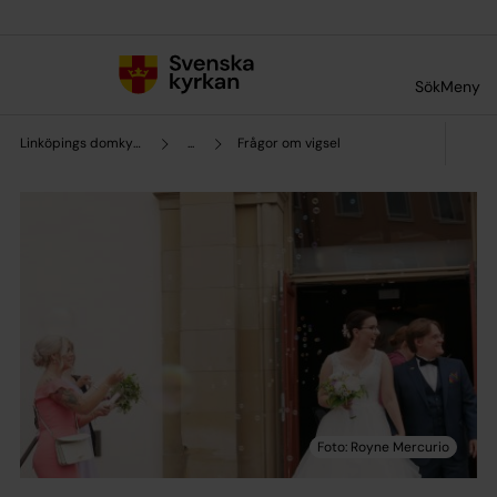
Till innehållet
Till undermeny
Sök
Meny
Linköpings domkyrkopastorat
...
Frågor om vigsel