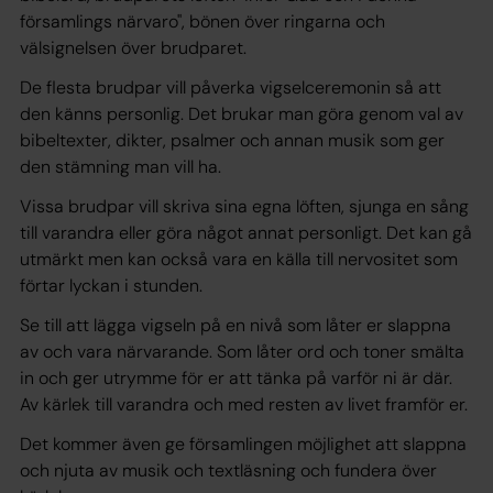
församlings närvaro", bönen över ringarna och
välsignelsen över brudparet.
De flesta brudpar vill påverka vigselceremonin så att
den känns personlig. Det brukar man göra genom val av
bibeltexter, dikter, psalmer och annan musik som ger
den stämning man vill ha.
Vissa brudpar vill skriva sina egna löften, sjunga en sång
till varandra eller göra något annat personligt. Det kan gå
utmärkt men kan också vara en källa till nervositet som
förtar lyckan i stunden.
Se till att lägga vigseln på en nivå som låter er slappna
av och vara närvarande. Som låter ord och toner smälta
in och ger utrymme för er att tänka på varför ni är där.
Av kärlek till varandra och med resten av livet framför er.
Det kommer även ge församlingen möjlighet att slappna
och njuta av musik och textläsning och fundera över