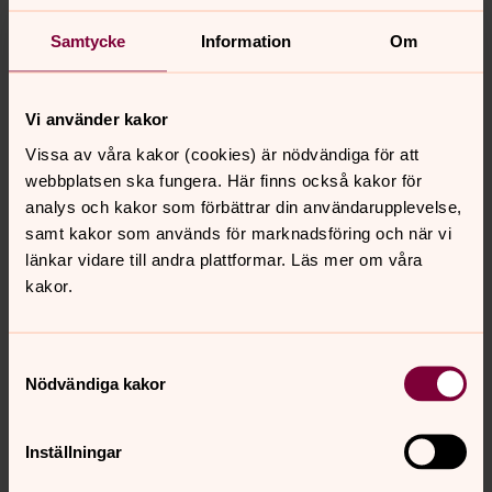
Puzzles”. Lär också ut att det heter huvud, skaft och
flagga/balk
Samtycke
Information
Om
2. Lär ut taktartsklappen. (Se under taktartsklapp)
3. Visa längdförhållanden mellan olika notvärden. Använd
Vi använder kakor
MMG ”Real Rhythm Cards” för att synliggöra detta. Lär
Vissa av våra kakor (cookies) är nödvändiga för att
också ut pauserna som motsvarar tonlängderna.
webbplatsen ska fungera. Här finns också kakor för
4. Kombinera taktartsklappen med ”Real Rhythm Cards”,
analys och kakor som förbättrar din användarupplevelse,
dvs lägg ut de notvärden ni klappar. Håll er i början till en
samt kakor som används för marknadsföring och när vi
fyrtakt.
länkar vidare till andra plattformar. Läs mer om våra
kakor.
5. Introducera taktstreck. Upprepa moment 4 och utöka
till serier om två fyrtakter.
(När ni fått nog av fyrtakt är det dags att introducera
Samtyckesval
växlande taktarter.)
Nödvändiga kakor
6. Presentera ”Blue Jello Cards”. Ni får nu tillgång till ett
ljudhärmande rytmspråk
Inställningar
7. Lägg taktstreck på ”Blue Jello Cards” i 4/4-takt. Börja