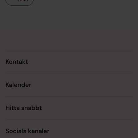
Tillbaka till toppen
Tillbaka till innehållet
Kontakt
Kalender
Hitta snabbt
Sociala kanaler