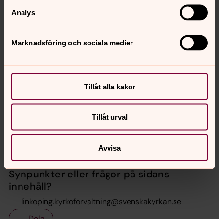
med enkla kort.
Analys
8. Använd rytmorden från ”Blue Jello Cards” och
tonlängdernas namn när ni arbetar med notbild eller
Marknadsföring och sociala medier
gehörsinlärning.
9. Upprepa alla moment. En påminnelse om grunderna
är bra för de flesta.
Tillåt alla kakor
Tillåt urval
Avvisa
Senast ändrad 20 maj 2020
Synpunkter eller frågor på sidans
innehåll?
linkoping.kyrkoforvaltning@svenskakyrkan.se
Dela