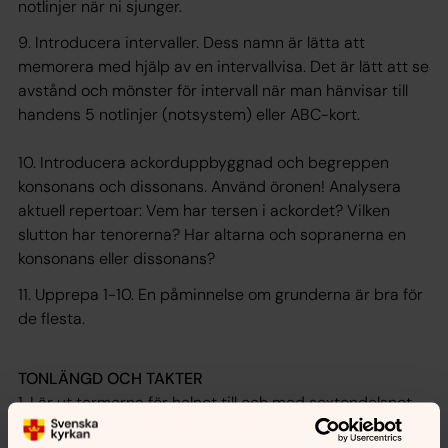
notlinjer när ni sjunger.
9. Introducera intervaller. Dess namn är lätta att
memorera med hjälp av en intervallvisa. Det är lätt att se
avstånd och mönster för intervall när man hänvisar till
handens 5 notlinjer (notsystem) eller ABC-kort.
10. Introducera ackorduppbyggnad och begreppen
konsonans och dissonans. Använd öronen! Analysera
aktuell repertoar: Vem har tersen i ackordet? Vilken
slutton har tenorerna? Har altarna och sopranerna en
konsonans eller dissonans?
11. Upprepa 1-10. En påminnelse om grunderna är bra för
de flesta.
TONLÄNGD OCH TAKTER
1. Lär ut termerna för helnot till och med sextondelsnot.
Rita eller lägg ut Music Mind Games ”Blue Jello Rhythm