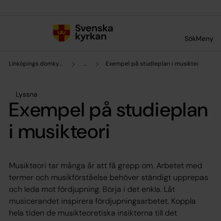
Till innehållet
Till undermeny
Sök
Meny
Linköpings domkyrkopastorat
...
Exempel på studieplan i musikteori
Lyssna
Exempel på studieplan
i musikteori
Musikteori tar många år att få grepp om. Arbetet med
termer och musikförståelse behöver ständigt upprepas
och leda mot fördjupning. Börja i det enkla. Låt
musicerandet inspirera fördjupningsarbetet. Koppla
hela tiden de musikteoretiska insikterna till det