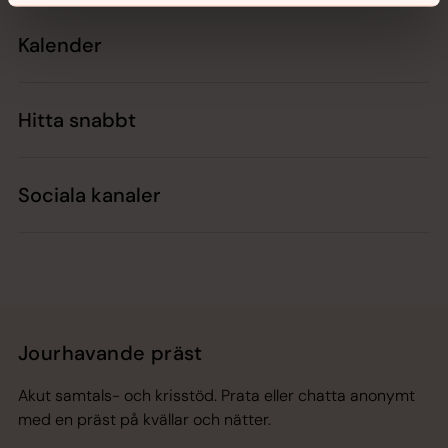
Kalender
Hitta snabbt
Sociala kanaler
Jourhavande präst
Akut samtals- och krisstöd. Prata eller chatta anonymt
med en präst på kvällar och nätter.