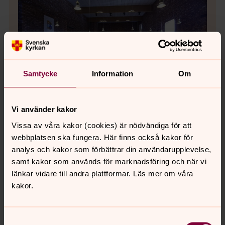
Samtycke
Information
Om
Vi använder kakor
Bild 1 av 15
Foto: Hejdlösa Bilder AB
Kyrkan rymmer 150 personer.
Vissa av våra kakor (cookies) är nödvändiga för att
webbplatsen ska fungera. Här finns också kakor för
analys och kakor som förbättrar din användarupplevelse,
samt kakor som används för marknadsföring och när vi
länkar vidare till andra plattformar. Läs mer om våra
Bild 
kakor.
Öppna bildspel
Samtyckesval