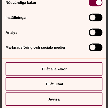
Nödvändiga kakor
Inställningar
Senast ändrad 27 februari 2026
Synpunkter eller frågor på sidans
Analys
innehåll?
linkoping.kyrkoforvaltning@svenskakyrkan.se
Marknadsföring och sociala medier
Dela
Tillåt alla kakor
Tillbaka till toppen
Tillbaka till innehållet
Tillåt urval
Avvisa
Kontakt