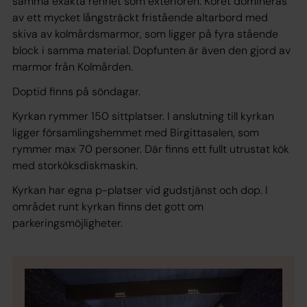
samma exakta renhet som exteriören. Koret domineras
av ett mycket långsträckt fristående altarbord med
skiva av kolmårdsmarmor, som ligger på fyra stående
block i samma material. Dopfunten är även den gjord av
marmor från Kolmården.
Doptid finns på söndagar.
Kyrkan rymmer 150 sittplatser. I anslutning till kyrkan
ligger församlingshemmet med Birgittasalen, som
rymmer max 70 personer. Där finns ett fullt utrustat kök
med storköksdiskmaskin.
Kyrkan har egna p-platser vid gudstjänst och dop. I
området runt kyrkan finns det gott om
parkeringsmöjligheter.