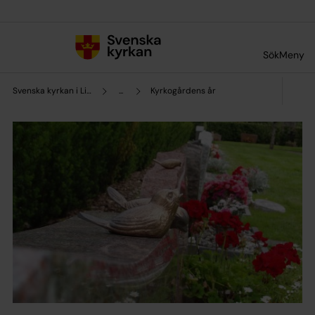
Till innehållet
Till undermeny
Sök
Meny
Svenska kyrkan i Lilla Edet
...
Kyrkogårdens år