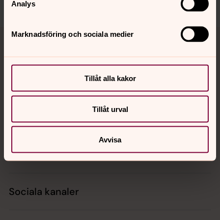
Analys
Tillbaka till toppen
Tillbaka till innehållet
Marknadsföring och sociala medier
Tillåt alla kakor
Kontakt
Tillåt urval
Kalender
Avvisa
Hitta snabbt
Sociala kanaler