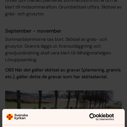
Under juni månad planteras sommarblommorna och är
klart till midsommarafton. Grundskötsel utförs. Skötsel av
gräs- och grusytor.
September - november
Sommarblommorna tas bort. Skötsel av gräs- och
grusytor. Granris läggs ut. Kransutläggning och
gravljuständning skall vara klart till Allhelgonahelgen.
Lövuppsamling.
OBS När det gäller skötsel av gravar (plantering, granris
etc.), gäller detta de gravar som har skötselavtal.