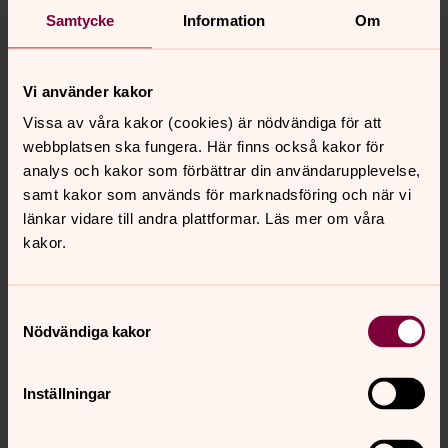
Samtycke
Information
Om
Vi använder kakor
Vissa av våra kakor (cookies) är nödvändiga för att
webbplatsen ska fungera. Här finns också kakor för
analys och kakor som förbättrar din användarupplevelse,
samt kakor som används för marknadsföring och när vi
Västerlanda kyrkogård
länkar vidare till andra plattformar. Läs mer om våra
kakor.
Senast ändrad 30 juli 2025
Samtyckesval
Synpunkter eller frågor på sidans
Nödvändiga kakor
innehåll?
lillaedets.pastorat@svenskakyrkan.se
Inställningar
Dela