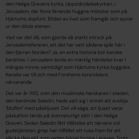
den Heliga Gravens kyrka, Uppståndelsekyrkan, i
Jerusalem, där finns liknande huggna mönster som på
Hjärtums dopfunt. Bilden av livet som framgår och spirar
ur den döda stenen.
Vad var det då, som gjorde så starkt intryck på
Jerusalemsfararen, att det har satt sådana spår här i
den fjärran Norden? Ja, en extra historia bör kanske
berättas. I Jerusalem levde en märklig händelse kvar i
mångas minne, samtidigt som Hjärtums kyrka byggdes.
Kanske var till och med Forshems korsriddare
närvarande.
Det var år 1192, som den muslimske härskaren i staden,
den berömde Saladin, hade satt sig i sinnet att avslöja
"bluffen" med påskljuset. Det vill säga, att ljuset varje
påskafton tänds på övernaturligt sätt i den Heliga
Graven. Sedan Saladin fått tillåtelse att närvara vid
gudstjänsten, grep han tillfället att rusa fram för att
släcka den eld, som redan börjat brinna i graven. Trots