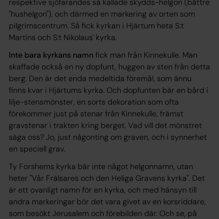
respektive sjöfarandes så kallade skydds-helgon (bättre
"hushelgon"), och därmed en markering av orten som
pilgrimscentrum. Så fick kyrkan i Hjärtum heta S:t
Martins och S:t Nikolaus' kyrka.
Inte bara kyrkans namn
fick man från Kinnekulle. Man
skaffade också en ny dopfunt, huggen av sten från detta
berg. Den är det enda medeltida föremål, som ännu
finns kvar i Hjärtums kyrka. Och dopfunten bär en bård i
lilje-stensmönster, en sorts dekoration som ofta
förekommer just på stenar från Kinnekulle, främst
gravstenar i trakten kring berget. Vad vill det mönstret
säga oss? Jo, just någonting om graven, och i synnerhet
en speciell grav.
Ty Forshems kyrka bär inte något helgonnamn, utan
heter "Vår Frälsares och den Heliga Gravens kyrka". Det
är ett ovanligt namn för en kyrka, och med hänsyn till
andra markeringar bör det vara givet av en korsriddare,
som besökt Jerusalem och förebilden där. Och se, på