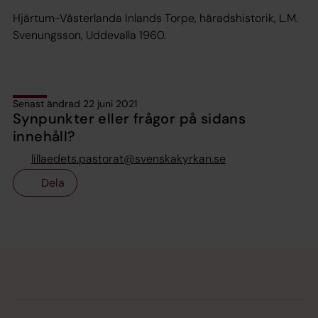
Hjärtum-Västerlanda Inlands Torpe
, häradshistorik, L.M.
Svenungsson, Uddevalla 1960.
Senast ändrad 22 juni 2021
Synpunkter eller frågor på sidans
innehåll?
lillaedets.pastorat@svenskakyrkan.se
Dela
Tillbaka till toppen
Tillbaka till innehållet