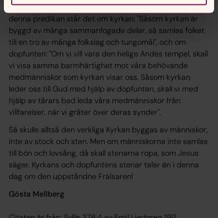
1200, finns en predikan för en kyrkas invigningsdag. I
denna predikan står det om kyrkan: "Såsom kyrkan är
byggd av många sammanfogade delar, så samlas folket
till en tro av många folkslag och tungomål", och om
dopfunten: "Om vi vill vara den helige Andes tempel, skall
vi visa samma barmhärtighet mot våra behövande
medmänniskor som kyrkan visar oss. Såsom kyrkan
leder oss till Gud med hjälp av dopfunten, skall vi med
hjälp av tårars bad leda våra medmänniskor från
villfarelser, när vi gråter över deras synder".
Så skulle alltså den verkliga Kyrkan byggas av människor,
inte av stock och sten. Men om människorna inte samlas
till bön och lovsång, då skall stenarna ropa, som Jesus
säger. Kyrkans och dopfuntens stenar talar än i denna
dag om den uppståndne Frälsaren!
Gösta Mellberg
Citaten är från: SvPs 378:4 av Emil Liedgren 1911.