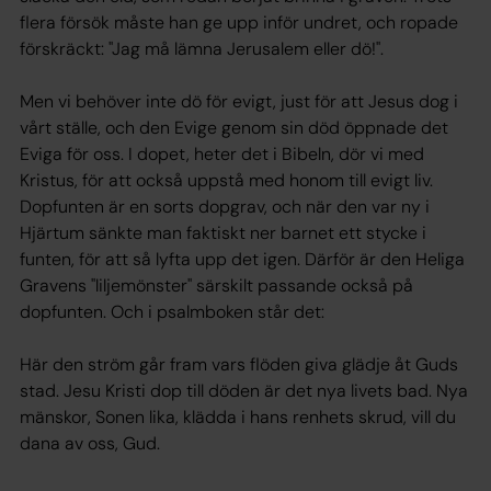
flera försök måste han ge upp inför undret, och ropade
förskräckt: "Jag må lämna Jerusalem eller dö!".
Men vi behöver inte dö för evigt, just för att Jesus dog i
vårt ställe, och den Evige genom sin död öppnade det
Eviga för oss. I dopet, heter det i Bibeln, dör vi med
Kristus, för att också uppstå med honom till evigt liv.
Dopfunten är en sorts dopgrav, och när den var ny i
Hjärtum sänkte man faktiskt ner barnet ett stycke i
funten, för att så lyfta upp det igen. Därför är den Heliga
Gravens "liljemönster" särskilt passande också på
dopfunten. Och i psalmboken står det:
Här den ström går fram vars flöden giva glädje åt Guds
stad. Jesu Kristi dop till döden är det nya livets bad. Nya
mänskor, Sonen lika, klädda i hans renhets skrud, vill du
dana av oss, Gud.