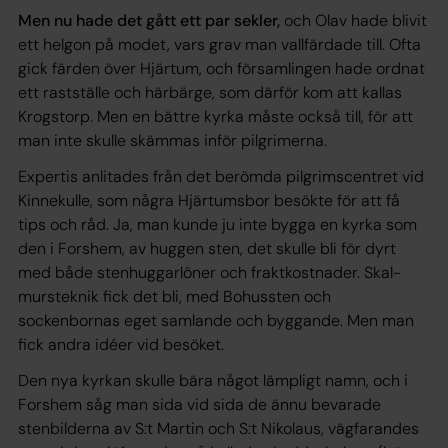
Men nu hade det gått ett par sekler,
och Olav hade blivit
ett helgon på modet, vars grav man vallfärdade till. Ofta
gick färden över Hjärtum, och församlingen hade ordnat
ett rastställe och härbärge, som därför kom att kallas
Krogstorp. Men en bättre kyrka måste också till, för att
man inte skulle skämmas inför pilgrimerna.
Expertis anlitades från det berömda pilgrimscentret vid
Kinnekulle, som några Hjärtumsbor besökte för att få
tips och råd. Ja, man kunde ju inte bygga en kyrka som
den i Forshem, av huggen sten, det skulle bli för dyrt
med både stenhuggarlöner och fraktkostnader. Skal-
mursteknik fick det bli, med Bohussten och
sockenbornas eget samlande och byggande. Men man
fick andra idéer vid besöket.
Den nya kyrkan skulle bära något lämpligt namn, och i
Forshem såg man sida vid sida de ännu bevarade
stenbilderna av S:t Martin och S:t Nikolaus, vägfarandes