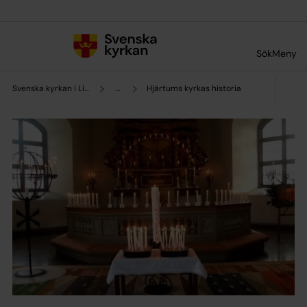
Till innehållet
Till undermeny
Sök
Meny
Svenska kyrkan i Lilla Edet
...
Hjärtums kyrkas historia