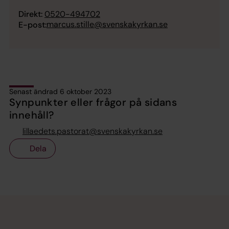
Direkt:
0520-494702
marcus.stille@svenskakyrkan.se
E-post:
Senast ändrad 6 oktober 2023
Synpunkter eller frågor på sidans
innehåll?
lillaedets.pastorat@svenskakyrkan.se
Dela
Tillbaka till toppen
Tillbaka till innehållet