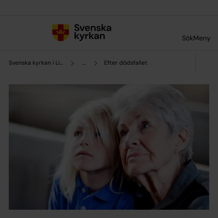
Till innehållet
Till undermeny
Sök
Meny
Svenska kyrkan i Lilla Edet
...
Efter dödsfallet