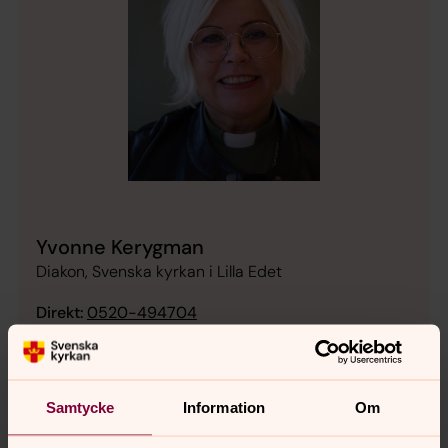
Yvonne Kerygman
Diakon, Svenska kyrkan i Lilla Edet
Direkt:
0520-494704
yvonne.kerygman@svenskakyrkan.se
E-post:
Samtycke
Information
Om