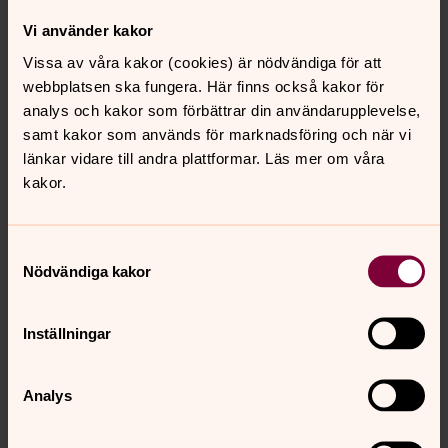
Vi använder kakor
Vissa av våra kakor (cookies) är nödvändiga för att
webbplatsen ska fungera. Här finns också kakor för
analys och kakor som förbättrar din användarupplevelse,
samt kakor som används för marknadsföring och när vi
länkar vidare till andra plattformar. Läs mer om våra
kakor.
Samtyckesval
Nödvändiga kakor
Rolf Pettersson
Inställningar
Präst, Komminister, Svenska kyrkan i Lilla Edet
Direkt:
0520-494706
Analys
Rolf.Pettersson@svenskakyrkan.se
E-post: