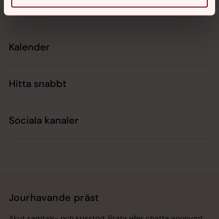
Kontakt
Kalender
Hitta snabbt
Sociala kanaler
Jourhavande präst
Akut samtals- och krisstöd. Prata eller chatta anonymt