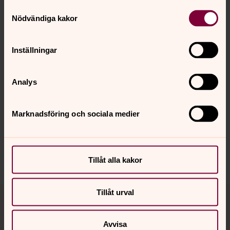
Direkt:
0520-494703
Samtyckesval
kathe.berggren@svenskakyrkan.se
E-post:
Nödvändiga kakor
Inställningar
Senast ändrad 28 maj 2025
Analys
Synpunkter eller frågor på sidans
innehåll?
Marknadsföring och sociala medier
lillaedets.pastorat@svenskakyrkan.se
Dela
Tillåt alla kakor
Tillbaka till toppen
Tillbaka till innehållet
Tillåt urval
Avvisa