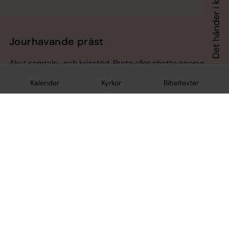
Jourhavande präst
Akut samtals- och krisstöd. Prata eller chatta anonymt
med en präst på kvällar och nätter.
Kalender
Kyrkor
Bibeltexter
Chatt
Digitalt brev
Telefon 112
Svenska kyrkan
Hitta församling
Bli medlem
Lediga jobb