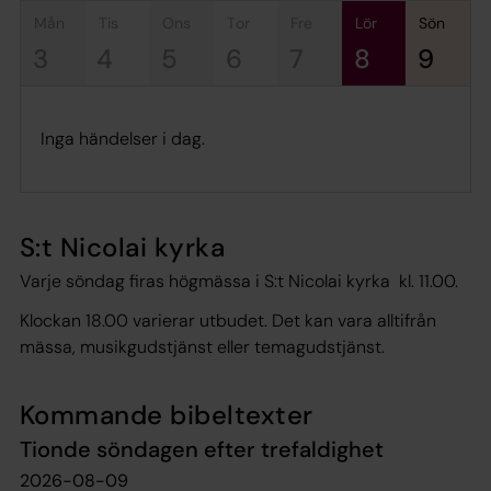
mån
tis
ons
tor
fre
lör
sön
3
4
5
6
7
8
9
Inga händelser i dag.
S:t Nicolai kyrka
Varje söndag firas högmässa i S:t Nicolai kyrka kl. 11.00.
Klockan 18.00 varierar utbudet. Det kan vara alltifrån
mässa, musikgudstjänst eller temagudstjänst.
Kommande bibeltexter
Tionde söndagen efter trefaldighet
2026-08-09