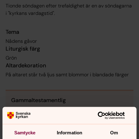
Tionde söndagen efter trefaldighet är en av söndagarna
i "kyrkans vardagstid".
Tema
Nådens gåvor
Liturgisk färg
Grön
Altardekoration
På altaret står två ljus samt blommor i blandade färger
Gammaltestamentlig
Epistel
Samtycke
Information
Om
Evangelium