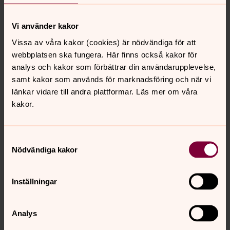
Vi använder kakor
Psaltarpsalm
Vissa av våra kakor (cookies) är nödvändiga för att
webbplatsen ska fungera. Här finns också kakor för
analys och kakor som förbättrar din användarupplevelse,
Kyrkoårets bibeltexter
samt kakor som används för marknadsföring och när vi
Texter ur Bibel 2000 ©Svenska Bibelsällskapet
länkar vidare till andra plattformar. Läs mer om våra
kakor.
Samtyckesval
Nödvändiga kakor
Inställningar
Analys