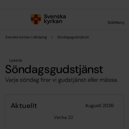
Till innehållet
Till undermeny
Sök
Meny
Svenska kyrkan Lidköping
Söndagsgudstjänst
Lyssna
Söndagsgudstjänst
Varje söndag firar vi gudstjänst eller mässa.
Aktuellt
augusti 2026
Vecka 32