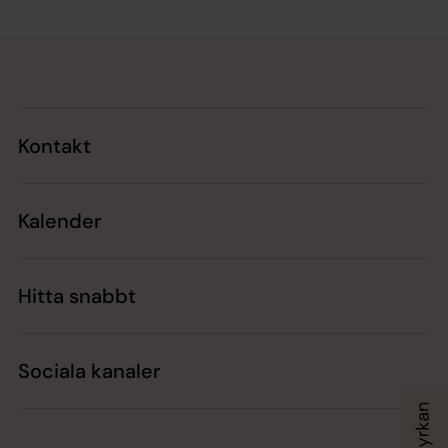
Tillbaka till toppen
Tillbaka till innehållet
Kontakt
Kalender
Hitta snabbt
Sociala kanaler