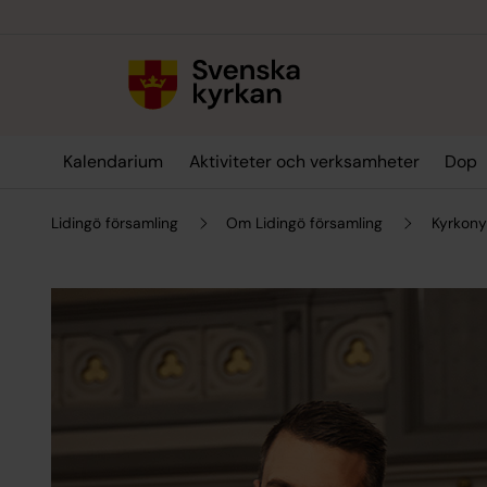
Till innehållet
Till undermeny
Kalendarium
Aktiviteter och verksamheter
Dop
Lidingö församling
Om Lidingö församling
Kyrkony