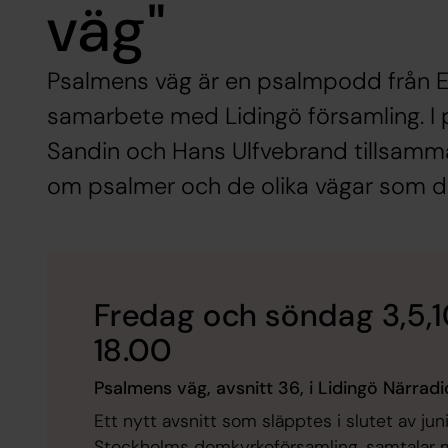
väg"
Psalmens väg är en psalmpodd från Er
samarbete med Lidingö församling. I 
Sandin och Hans Ulfvebrand tillsamm
om psalmer och de olika vägar som de
Fredag och söndag 3,5,10 
18.00
Psalmens väg, avsnitt 36, i Lidingö Närrad
Ett nytt avsnitt som släpptes i slutet av juni
Stockholms domkyrkoförsamling, samtalar 