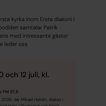
sta kyrka inom Ersta diakoni i
podden samtalar Patrik
ans med intressanta gäster
 leder oss.
och 12 juli, kl.
io FM 97,8
 2026, där Mikael Halldin, diakon i
med Hans Ulfvebrand och Patrik