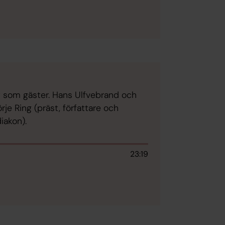
t som gäster. Hans Ulfvebrand och
je Ring (präst, författare och
iakon).
23:19