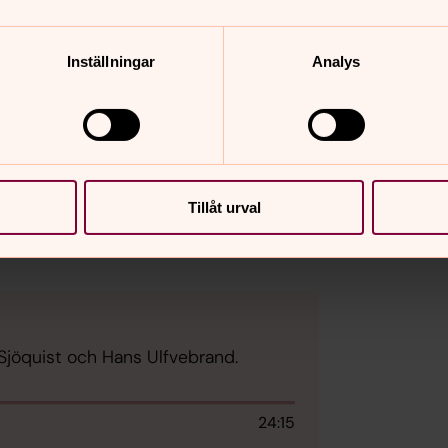
musiker inom vård och omsorg inom
 och Hans Ulfvebrand samtalar de om
Inställningar
Analys
om vård och omsorg.
23:23
Tillåt urval
 Sjöquist och Hans Ulfvebrand.
24:15