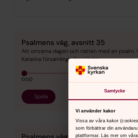
Psalmens väg, avsnitt 35
Att omrama dagen och natten med en psalm. V
Katarina församling i Stockholm.
0:00
Samtycke
Spela
Vi använder kakor
Vissa av våra kakor (cookies
som förbättrar din användaru
Psalmens väg, avsnitt 34
plattformar. Läs mer om våra