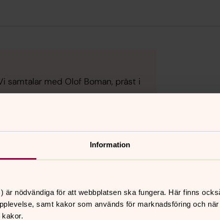
i samtalar med Olof Boman, präst i
24:12
Information
) är nödvändiga för att webbplatsen ska fungera. Här finns ocks
pplevelse, samt kakor som används för marknadsföring och när vi
 kakor.