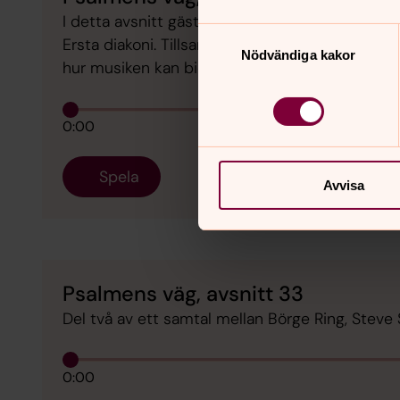
I detta avsnitt gästas vi av Hanna Sandman, 
Samtyckesval
Ersta diakoni. Tillsammans med Patrik Sandin
Nödvändiga kakor
hur musiken kan bidra och vara ett verktyg in
0:00
Spela
Avvisa
Psalmens väg, avsnitt 33
Del två av ett samtal mellan Börge Ring, Steve
0:00