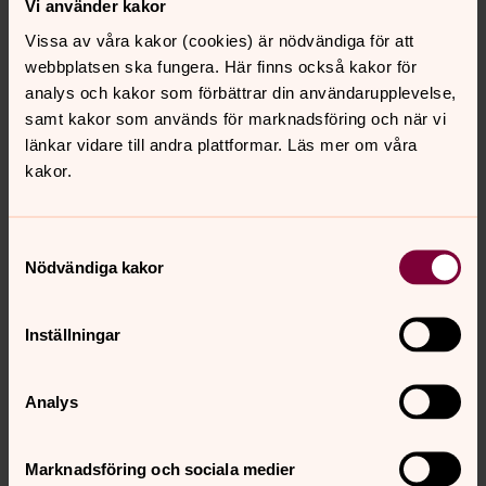
Vi använder kakor
Vissa av våra kakor (cookies) är nödvändiga för att
Följ oss gärna i sociala medier
webbplatsen ska fungera. Här finns också kakor för
analys och kakor som förbättrar din användarupplevelse,
Facebook
samt kakor som används för marknadsföring och när vi
Här hittar du nyheter, evenemang, bilder från
länkar vidare till andra plattformar. Läs mer om våra
verksamheten och påminnelser om gudstjänster
kakor.
och konserter. En kanal för både information och
dialog.
Samtyckesval
Instagram
Nödvändiga kakor
Färgstarka glimtar från vardag och högtid. Bilder
från Lidingö församlings verksamheter, påminnelser
Inställningar
om konserter, pilgrimsvandringar och nyheter.
Youtube
Analys
Se konserter, hearing och samtal i efterhand. Ett
arkiv av videoformat som ger fördjupning och
Marknadsföring och sociala medier
närvaro.