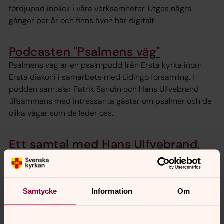
fördjupad inblick i våra verksamheter. Utges några
gånger per år och finns även här digitalt.
Podcasten "Psalmens väg"
Psalmens väg är en psalmpodd från Ersta kyrka inom
Ersta diakoni i samarbete med Lidingö församling. I
podden samtalar Patrik Sandin och Hans Ulfvebrand
tillsammans med intressanta gäster om psalmer och de
olika vägar som de leder oss.
Ett samtal med Hans Ulfvebrand,
Lidingö Närradio, FM 97,8
Hans Ulfvebrand bjuder på personliga reflektioner,
möten och aktuella frågor i och kring Lidingö församling.
Samtycke
Information
Om
Hans samtalar om tro, kultur, människor och musik, ofta
med inslag av litterära visor och oväntade gäster.