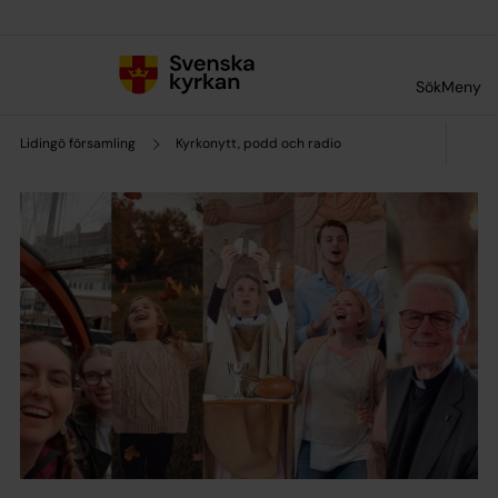
Till innehållet
Till undermeny
Sök
Meny
Lidingö församling
Kyrkonytt, podd och radio