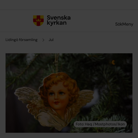
Till innehållet
Till undermeny
Sök
Meny
Lidingö församling
Jul