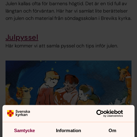
Julen kallas ofta för barnens högtid. Det är en tid full av
längtan och förväntan. Här har vi samlat lite berättelser
om julen och material från söndagsskolan i Breviks kyrka.
Julpyssel
Här kommer vi att samla pyssel och tips inför julen.
Samtycke
Information
Om