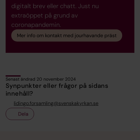
digitalt brev eller chatt. Just nu
extraöppet på grund av
coronapandemin.
Mer info om kontakt med jourhavande präst
Senast ändrad 20 november 2024
Synpunkter eller frågor på sidans
innehåll?
lidingo.forsamling@svenskakyrkan.se
Dela
Tillbaka till toppen
Tillbaka till innehållet