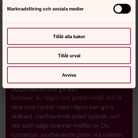
Marknadsföring och sociala medier
Tillåt alla kakor
Tillåt urval
Avvisa
Jourhavande präst
Behöver du någon att prata med? Att få
dela sina tankar med någon kan göra
skillnad. Jourhavande präst lyssnar, och
det som sägs stannar mellan er. Du
kontaktar Jourhavande präst via telefon,