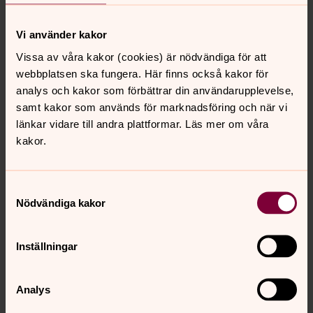
Vi använder kakor
Kauneimmat joululaulut
Vissa av våra kakor (cookies) är nödvändiga för att
Kuuntele, katsele ja laula mukana! Ni som
webbplatsen ska fungera. Här finns också kakor för
har som har anmält intresse för
analys och kakor som förbättrar din användarupplevelse,
sverigefinsk verksamhet, har fått
samt kakor som används för marknadsföring och när vi
tillhörade sånghäftet i hemskickat. De
länkar vidare till andra plattformar. Läs mer om våra
kakor.
vackraste julsånger är ett allsångstillfälle
som hör ihop med ett julsångshäftet
som finns att hämta i våra kyrkor och
Samtyckesval
Nödvändiga kakor
även att ta del av digitalt.
Sångerna finns att ta del av här
Inställningar
Analys