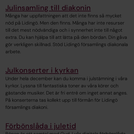
Julinsamling till diakonin
Många har uppfattningen att det inte finns så mycket
nöd på Lidingö. Men den finns. Många har inte resurser
till det mest nödvändiga och i synnerhet inte till något
extra. Du kan hjälpa till att lätta på den bördan. Din gåva
gör verkligen skillnad. Stöd Lidingö församlings diakonala
arbete.
Julkonserter i kyrkan
Under hela december kan du komma i julstämning i våra
kyrkor. Lyssna till fantastiska toner av våra körer och
gästande musiker. Det är fri entré om inget annat anges.
På konserterna tas kollekt upp till förmån för Lidingö
församlings diakoni.
Förbönslåda i juletid
Bönen är ett samtal med Gud. I vår digitala förbönslåda