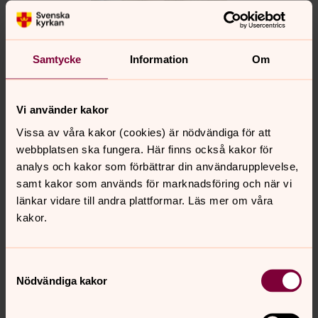
Samtycke
Information
Om
Vi använder kakor
Vissa av våra kakor (cookies) är nödvändiga för att
webbplatsen ska fungera. Här finns också kakor för
Helena Dahlin
analys och kakor som förbättrar din användarupplevelse,
samt kakor som används för marknadsföring och när vi
Pedagog, Lidingö församling
länkar vidare till andra plattformar. Läs mer om våra
Direkt:
08-410 847 16
Växel:
08-410 847 00
kakor.
helena.dahlin@svenskakyrkan.se
E-post:
Samtyckesval
Nödvändiga kakor