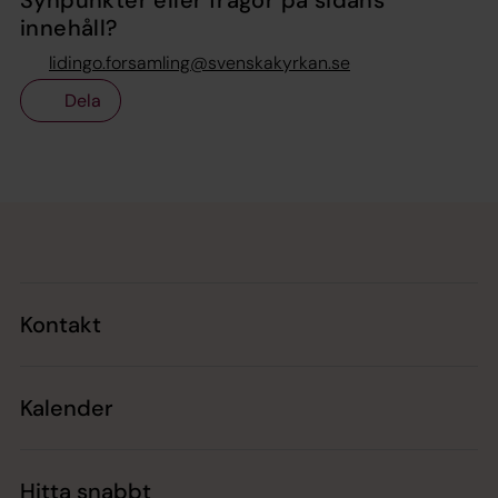
innehåll?
lidingo.forsamling@svenskakyrkan.se
Dela
Tillbaka till toppen
Tillbaka till innehållet
Kontakt
Kalender
Hitta snabbt