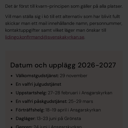
Det är först till kvarn-principen som gäller på alla platser.
Vill man ställa sig i kö till ett alternativ som har blivit fullt
skickar man ett mail innehållande namn, personnummer,
kontaktuppgifter samt vilket läger man önskar till
lidingo.konfirmand@svenskakyrkan.se
.
Datum och upplägg 2026-2027
Välkomstgudstjänst:
29 november
En valfri julgudstjänst
Uppstartshelg:
27-28 februari i Ansgarskyrkan
En valfri påskgudstjänst:
25-29 mars
Förträffshelg:
18-19 april i Ansgarskyrkan
Dagläger:
13-23 juni på Grönsta
Genrep:
24 juni i Ansgarskyrkan