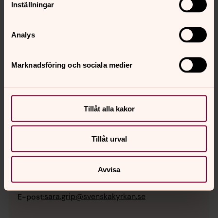
Inställningar
Analys
Marknadsföring och sociala medier
Tillåt alla kakor
Tillåt urval
Sara Grip
Pedagog, Verksamhetsledning, Lidingö församling
Avvisa
Direkt:
08-410 847 90
Växel:
08-41084700
sara.grip@svenskakyrkan.se
E-post: