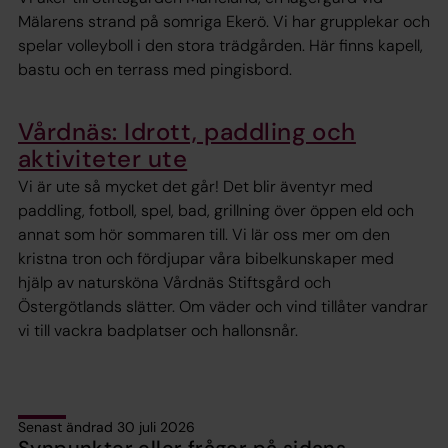
Mälarens strand på somriga Ekerö. Vi har grupplekar och
spelar volleyboll i den stora trädgården. Här finns kapell,
bastu och en terrass med pingisbord.
Vårdnäs: Idrott, paddling och
aktiviteter ute
Vi är ute så mycket det går! Det blir äventyr med
paddling, fotboll, spel, bad, grillning över öppen eld och
annat som hör sommaren till. Vi lär oss mer om den
kristna tron och fördjupar våra bibelkunskaper med
hjälp av natursköna Vårdnäs Stiftsgård och
Östergötlands slätter. Om väder och vind tillåter vandrar
vi till vackra badplatser och hallonsnår.
Senast ändrad 30 juli 2026
Synpunkter eller frågor på sidans