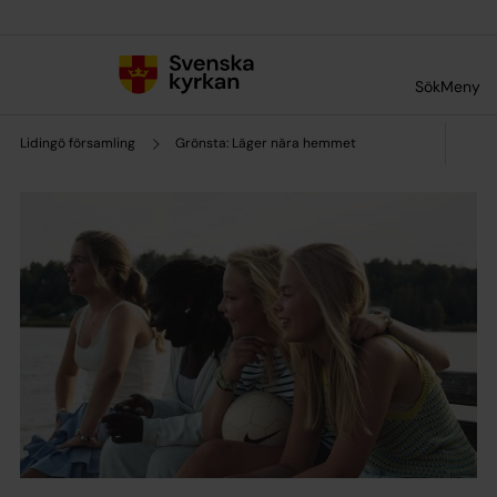
Till innehållet
Till undermeny
Sök
Meny
Lidingö församling
Grönsta: Läger nära hemmet