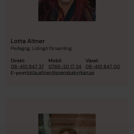
Lotta Altner
Pedagog, Lidingö församling
Direkt:
Mobil:
Växel:
08-410 847 37
0766-20 17 24
08-410 847 00
lotta.altner@svenskakyrkan.se
E-post: