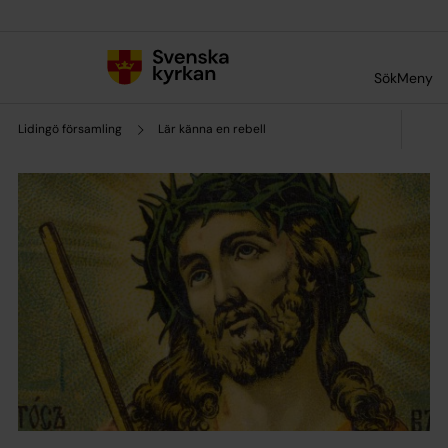
Till innehållet
Till undermeny
Sök
Meny
Lidingö församling
Lär känna en rebell