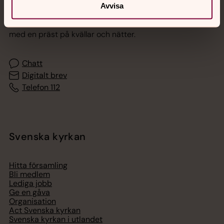
Jourhavande präst
Avvisa
Akut samtals- och krisstöd. Prata eller chatta anonymt
med en präst på kvällar och nätter.
Chatt
Digitalt brev
Telefon 112
Svenska kyrkan
Hitta församling
Bli medlem
Lediga jobb
Ge en gåva
Organisation
Act Svenska kyrkan
Svenska kyrkan i utlandet