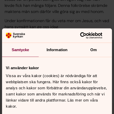
levde fick han många följare. Denna folkrörelse skrämde
maktens män som därför ville göra sig av med honom.
Under konfirmationen får du veta mer om Jesus, och vad
hans synsätt kan ge oss idag.
Samtycke
Information
Om
Senast ändrad 19 juni 2025
Synpunkter eller frågor på sidans
innehåll?
Vi använder kakor
lidingo.forsamling@svenskakyrkan.se
Vissa av våra kakor (cookies) är nödvändiga för att
Dela
webbplatsen ska fungera. Här finns också kakor för
analys och kakor som förbättrar din användarupplevelse,
samt kakor som används för marknadsföring och när vi
länkar vidare till andra plattformar. Läs mer om våra
Tillbaka till toppen
Tillbaka till innehållet
kakor.