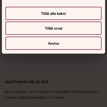
Kalender
Tillåt alla kakor
Hitta snabbt
Tillåt urval
Sociala kanaler
Avvisa
Jourhavande präst
Akut samtals- och krisstöd. Prata eller chatta anonymt
med en präst på kvällar och nätter.