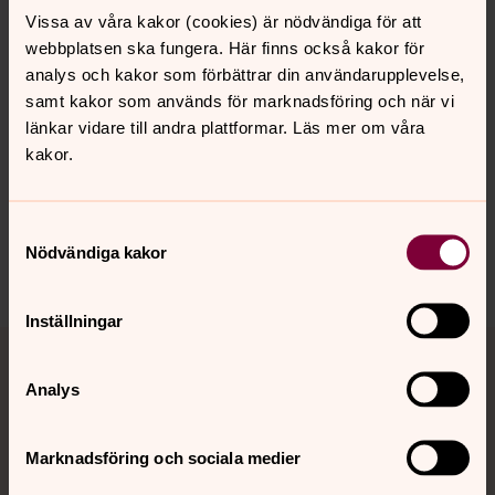
Vissa av våra kakor (cookies) är nödvändiga för att
Sverigedemokrater i Svenska kyrkan
webbplatsen ska fungera. Här finns också kakor för
Lennart Östlund
analys och kakor som förbättrar din användarupplevelse,
samt kakor som används för marknadsföring och när vi
länkar vidare till andra plattformar. Läs mer om våra
kakor.
Samtyckesval
Nödvändiga kakor
Inställningar
Tillbaka till toppen
Tillbaka till innehållet
Analys
Kontakt
Marknadsföring och sociala medier