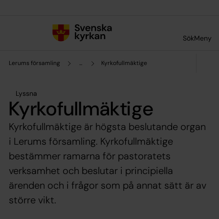
Till innehållet
Till undermeny
Sök
Meny
Lerums församling
...
Kyrkofullmäktige
Lyssna
Kyrkofullmäktige
Kyrkofullmäktige är högsta beslutande organ
i Lerums församling. Kyrkofullmäktige
bestämmer ramarna för pastoratets
verksamhet och beslutar i principiella
ärenden och i frågor som på annat sätt är av
större vikt.