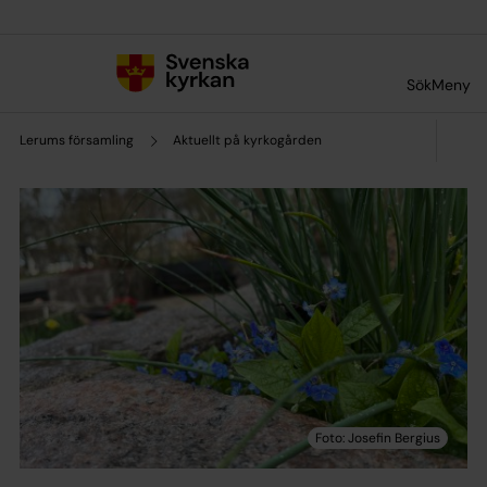
Till innehållet
Till undermeny
Sök
Meny
Lerums församling
Aktuellt på kyrkogården