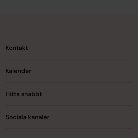
Tillbaka till toppen
Tillbaka till innehållet
Kontakt
Kalender
Hitta snabbt
Sociala kanaler