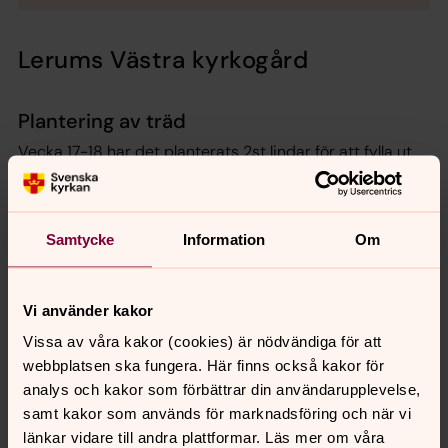
Lerums Västra kyrkogård
Plantering av träd
Vecka 17-18 har det planterats 2st lindar för att fylla ut
de platser i allén där lindar saknas. Det har även att
planteras en svarttall nedanför kvarter D6.
Samtycke
Information
Om
Vi använder kakor
Vissa av våra kakor (cookies) är nödvändiga för att
webbplatsen ska fungera. Här finns också kakor för
analys och kakor som förbättrar din användarupplevelse,
samt kakor som används för marknadsföring och när vi
länkar vidare till andra plattformar. Läs mer om våra