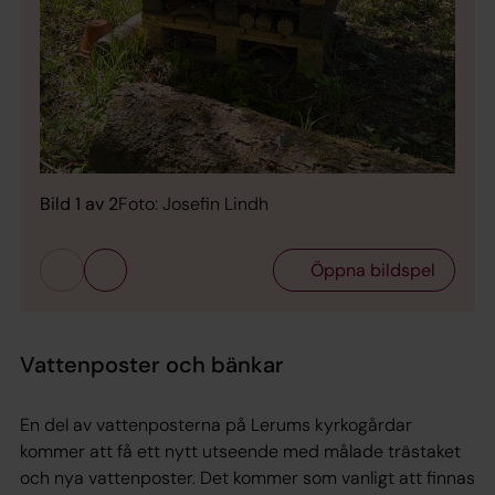
Bild 
Bild 1 av 2
Foto: Josefin Lindh
Öppna bildspel
Vattenposter och bänkar
En del av vattenposterna på Lerums kyrkogårdar
kommer att få ett nytt utseende med målade trästaket
och nya vattenposter. Det kommer som vanligt att finnas