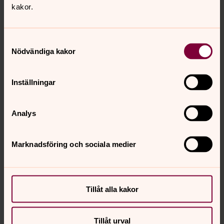
kakor.
Samtyckesval
Nödvändiga kakor
Inställningar
Analys
Bild 
Marknadsföring och sociala medier
Tillåt alla kakor
Bild 1 av 3
Foto: Josefin Lindh
Tillåt urval
Öppna bildspel