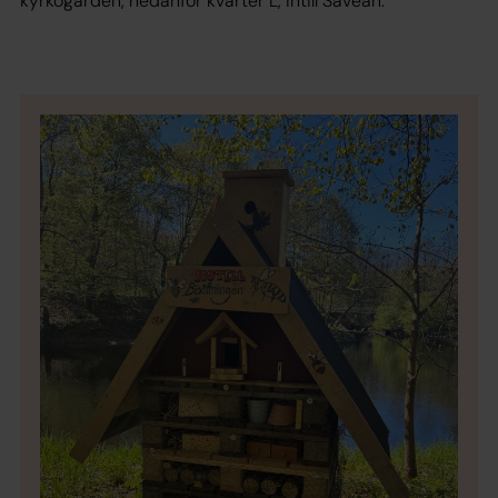
kyrkogården, nedanför kvarter L, intill Säveån.