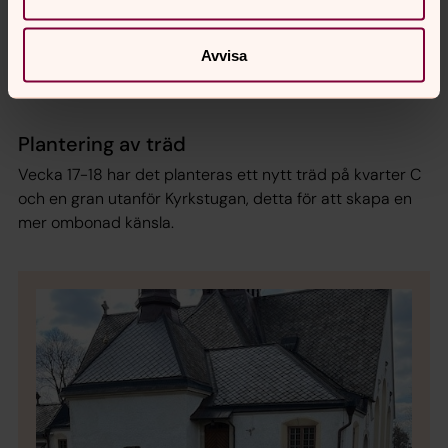
Avvisa
Lerums Gamla kyrkogård
Plantering av träd
Vecka 17-18 har det planteras ett nytt träd på kvarter C
och en gran utanför Kyrkstugan, detta för att skapa en
mer ombonad känsla.