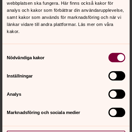
webbplatsen ska fungera. Här finns också kakor för
analys och kakor som förbättrar din användarupplevelse,
samt kakor som används för marknadsföring och när vi
länkar vidare till andra plattformar. Läs mer om våra
kakor.
Samtyckesval
Inger Burgén Levin
Nödvändiga kakor
Diakoniassistent, Församlingsverksamheten
Direkt:
0302-52 25 71
Växel:
0302-52 25 40
Inställningar
inger.burgenlevin@svenskakyrkan.se
E-post:
Analys
Marknadsföring och sociala medier