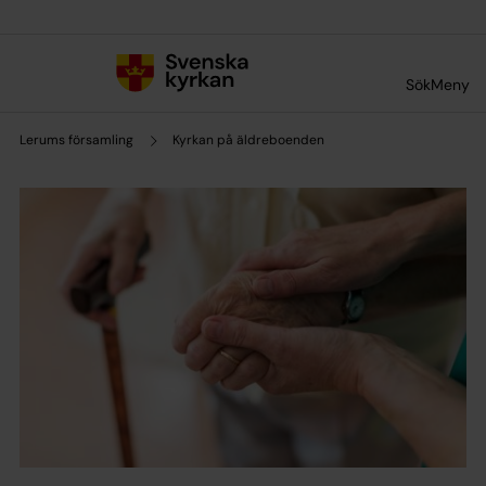
Till innehållet
Till undermeny
Sök
Meny
Lerums församling
Kyrkan på äldreboenden