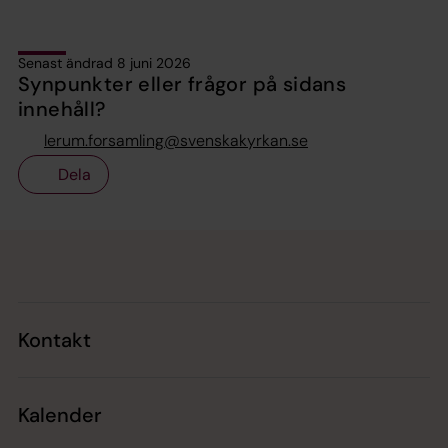
Senast ändrad 8 juni 2026
Synpunkter eller frågor på sidans
innehåll?
lerum.forsamling@svenskakyrkan.se
Dela
Tillbaka till toppen
Tillbaka till innehållet
Kontakt
Kalender