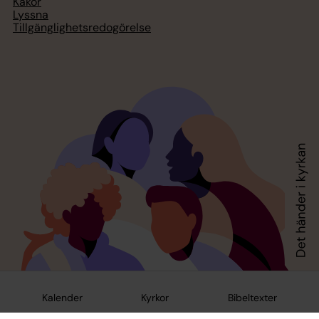
Kakor
Lyssna
Tillgänglighetsredogörelse
Kalender
Kyrkor
Bibeltexter