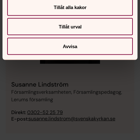
Tillåt alla kakor
Tillåt urval
Avvisa
Susanne Lindström
Församlingsverksamheten, Församlingspedagog,
Lerums församling
Direkt:
0302-52 25 79
susanne.lindstrom@svenskakyrkan.se
E-post: