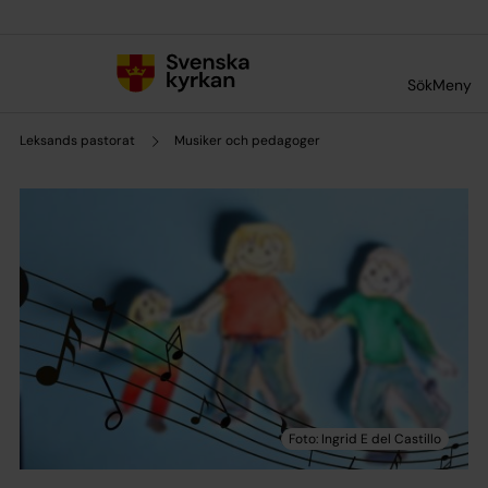
Till innehållet
Till undermeny
Sök
Meny
Leksands pastorat
Musiker och pedagoger