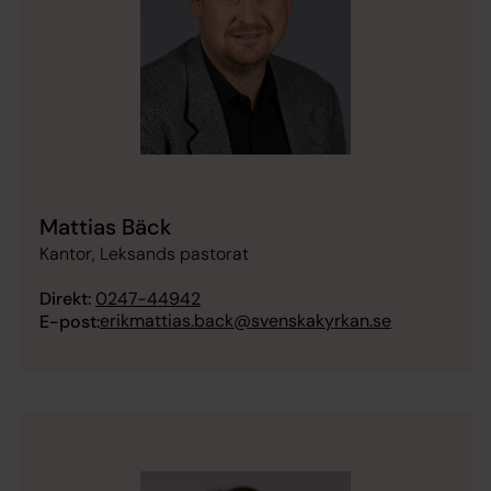
Mattias Bäck
Kantor, Leksands pastorat
Direkt:
0247-44942
erikmattias.back@svenskakyrkan.se
E-post: