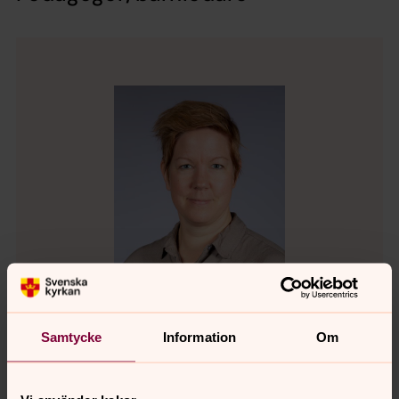
Samtycke
Information
Om
Carolin Kindman
Församlingpedagog, Leksands pastorat