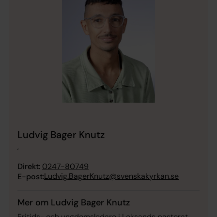
Ludvig Bager Knutz
,
Direkt:
0247-80749
Ludvig.BagerKnutz@svenskakyrkan.se
E-post:
Mer om Ludvig Bager Knutz
Fritids- och ungdomsledare i Leksands pastorat