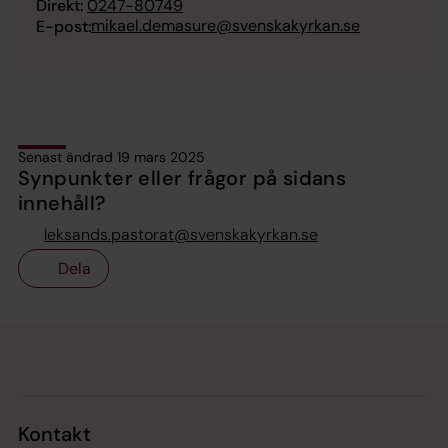
Direkt:
0247-80749
mikael.demasure@svenskakyrkan.se
E-post:
Senast ändrad 19 mars 2025
Synpunkter eller frågor på sidans
innehåll?
leksands.pastorat@svenskakyrkan.se
Dela
Tillbaka till toppen
Tillbaka till innehållet
Kontakt