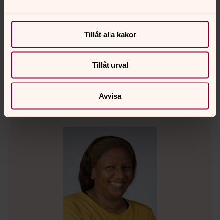
Samuel Park
Fritidsledare, Leksands pastorat
Tillåt alla kakor
Direkt:
0247-80791
samuel.park@svenskakyrkan.se
E-post:
Tillåt urval
Avvisa