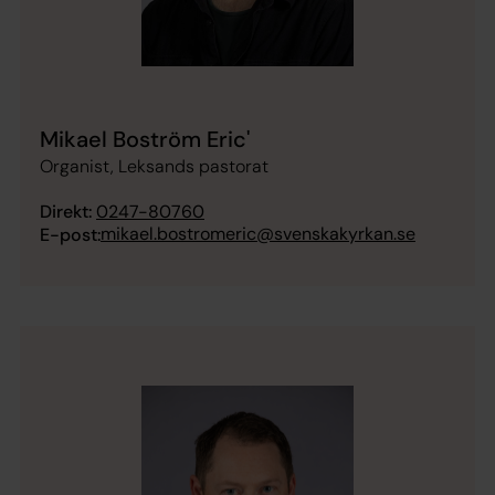
Mikael Boström Eric'
Organist, Leksands pastorat
Direkt:
0247-80760
mikael.bostromeric@svenskakyrkan.se
E-post: