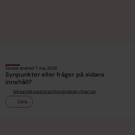
Senast ändrad 7 maj 2026
Synpunkter eller frågor på sidans
innehåll?
leksands.pastorat@svenskakyrkan.se
Dela
Tillbaka till toppen
Tillbaka till innehållet