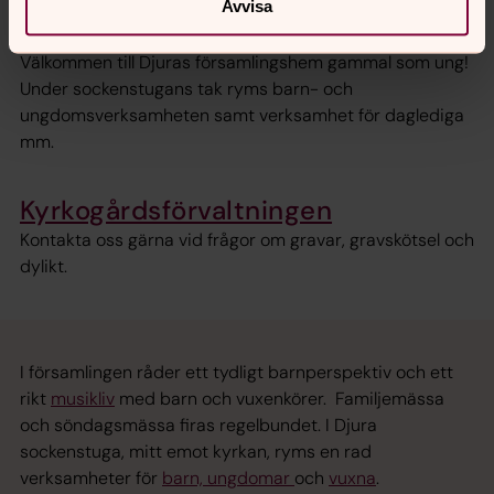
Avvisa
Djura Sockenstuga
Välkommen till Djuras församlingshem gammal som ung!
Under sockenstugans tak ryms barn- och
ungdomsverksamheten samt verksamhet för daglediga
mm.
Kyrkogårdsförvaltningen
Kontakta oss gärna vid frågor om gravar, gravskötsel och
dylikt.
I församlingen råder ett tydligt barnperspektiv och ett
rikt
musikliv
med barn och vuxenkörer. Familjemässa
och söndagsmässa firas regelbundet. I Djura
sockenstuga, mitt emot kyrkan, ryms en rad
verksamheter för
barn, ungdomar
och
vuxna
.