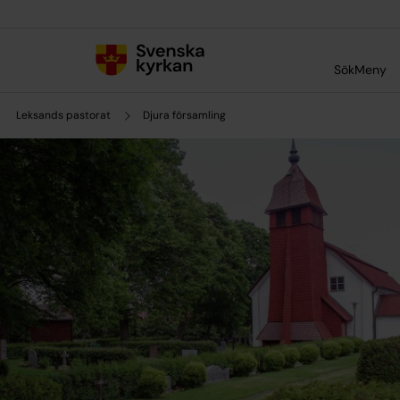
Till innehållet
Till undermeny
Sök
Meny
Leksands pastorat
Djura församling