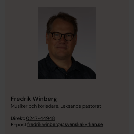
Fredrik Winberg
Musiker och körledare, Leksands pastorat
Direkt:
0247-44948
fredrik.winberg@svenskakyrkan.se
E-post: