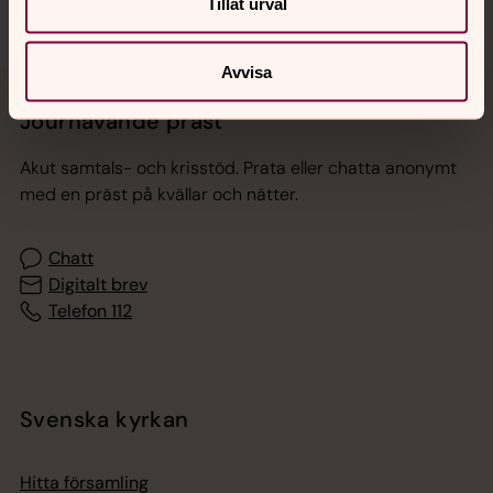
Tillåt urval
Avvisa
Jourhavande präst
Akut samtals- och krisstöd. Prata eller chatta anonymt
med en präst på kvällar och nätter.
Chatt
Digitalt brev
Telefon 112
Svenska kyrkan
Hitta församling