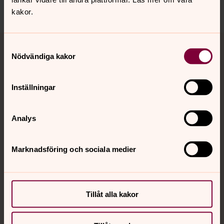
Dela
kakor.
Tillbaka till toppen
Tillbaka till innehållet
Samtyckesval
Nödvändiga kakor
Kontakt
Inställningar
Analys
Kalender
Marknadsföring och sociala medier
Hitta snabbt
Tillåt alla kakor
Sociala kanaler