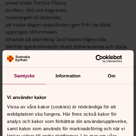
pinad under Pontius Pilatus,
korsfäst, död och begraven,
nederstigen till dödsriket,
på tredje dagen uppstånden igen ifrån de döda,
uppstigen till himmelen,
sittande på allsmäktig Gud Faders högra sida,
därifrån igenkommande till att döma levande och döda.
Vi tror ock på den helige Ande,
en helig allmännelig kyrka,
de heligas samfund, syndernas förlåtelse,
de dödas uppståndelse och ett evigt liv.
Samtycke
Information
Om
Vi använder kakor
Senast ändrad 26 april 2016
Vissa av våra kakor (cookies) är nödvändiga för att
Synpunkter eller frågor på sidans
webbplatsen ska fungera. Här finns också kakor för
innehåll?
analys och kakor som förbättrar din användarupplevelse,
leksands.pastorat@svenskakyrkan.se
samt kakor som används för marknadsföring och när vi
länkar vidare till andra plattformar. Läs mer om våra