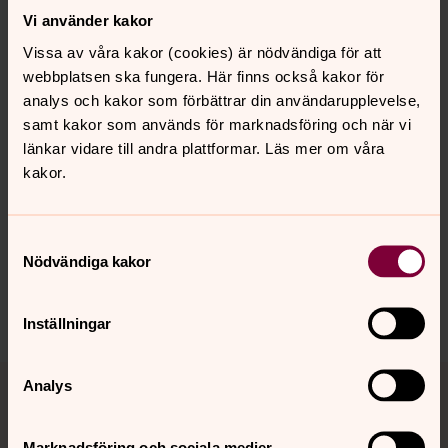
Vi använder kakor
Läs mer här
Vissa av våra kakor (cookies) är nödvändiga för att
https://www.svenskakyrkan.se/jonkoping/familjeradgivni
webbplatsen ska fungera. Här finns också kakor för
ng
analys och kakor som förbättrar din användarupplevelse,
samt kakor som används för marknadsföring och när vi
länkar vidare till andra plattformar. Läs mer om våra
kakor.
Senast ändrad 20 maj 2025
Synpunkter eller frågor på sidans
innehåll?
Samtyckesval
Nödvändiga kakor
lekeryds.forsamling@svenskakyrkan.se
Dela
Inställningar
Tillbaka till toppen
Tillbaka till innehållet
Analys
Marknadsföring och sociala medier