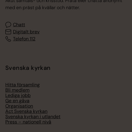
Akut samtals- och krisstöd. Prata eller chatta anonymt
med en präst på kvällar och nätter.
Chatt
Digitalt brev
Telefon 112
Svenska kyrkan
Hitta församling
Bli medlem
Lediga jobb
Ge en gåva
Organisation
Act Svenska kyrkan
Svenska kyrkan i utlandet
Press – nationell nivå