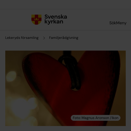
Till innehållet
Till undermeny
Sök
Meny
Lekeryds församling
Familjerådgivning