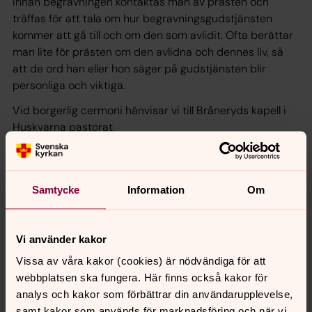
Innan begravningen kontaktas man av prästen och
träffas för att tala om hur begravningsgudstjänsten
kommer att gå till och om den som avlidit. Ofta berättar
man lite för prästen om den avlidna och dennes liv, så
att de ord han eller hon säger på gudstjänsten blir
personliga och viktiga.
Vid borgerlig cermoni hänvisar vi till Bråneryds kapell i
Huskvarna pastorat.
Sök gravar och gravplatser
Letar du efter en särskild gravplats? Det finns flera
Samtycke
Information
Om
tjänster som kan vara till hjälp.
Vi använder kakor
Gravskötsel, service och tjänster
Vissa av våra kakor (cookies) är nödvändiga för att
Är du gravrättsinnehavare är du också ansvarig för
webbplatsen ska fungera. Här finns också kakor för
gravens skötsel. Du kan välja att ta hand om skötseln
analys och kakor som förbättrar din användarupplevelse,
själv eller teckna avtal med oss. Här kan du läsa mer om
samt kakor som används för marknadsföring och när vi