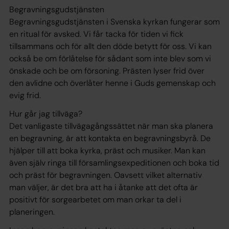
Begravningsgudstjänsten
Begravningsgudstjänsten i Svenska kyrkan fungerar som
en ritual för avsked. Vi får tacka för tiden vi fick
tillsammans och för allt den döde betytt för oss. Vi kan
också be om förlåtelse för sådant som inte blev som vi
önskade och be om försoning. Prästen lyser frid över
den avlidne och överlåter henne i Guds gemenskap och
evig frid.
Hur går jag tillväga?
Det vanligaste tillvägagångssättet när man ska planera
en begravning, är att kontakta en begravningsbyrå. De
hjälper till att boka kyrka, präst och musiker. Man kan
även själv ringa till församlingsexpeditionen och boka tid
och präst för begravningen. Oavsett vilket alternativ
man väljer, är det bra att ha i åtanke att det ofta är
positivt för sorgearbetet om man orkar ta del i
planeringen.