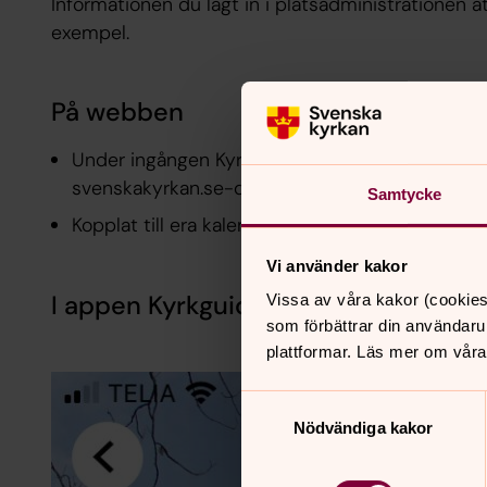
Informationen du lagt in i platsadministrationen åt
exempel.
På webben
Under ingången Kyrkor (finns i sidhuvudet på 
svenskakyrkan.se-domänen).
Samtycke
Kopplat till era kalenderhändelser.
Vi använder kakor
I appen Kyrkguiden
Vissa av våra kakor (cookies
som förbättrar din användaru
plattformar. Läs mer om våra
Samtyckesval
Nödvändiga kakor