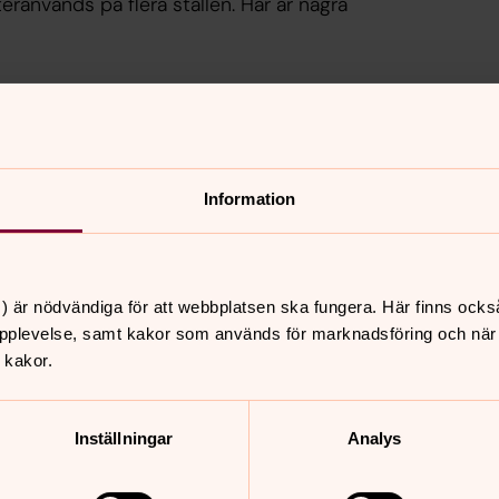
eranvänds på flera ställen. Här är några
alla webbplatser och webbsidor inom
Information
) är nödvändiga för att webbplatsen ska fungera. Här finns ocks
pplevelse, samt kakor som används för marknadsföring och när vi
 kakor.
Inställningar
Analys