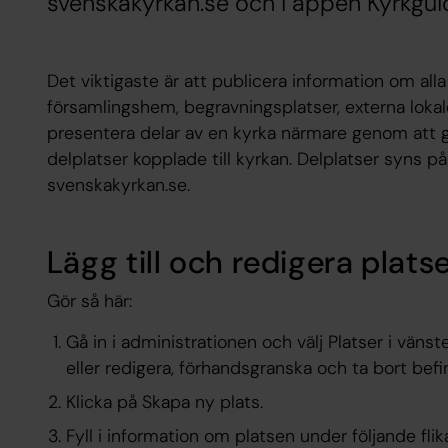
svenskakyrkan.se och i appen Kyrkgui
Det viktigaste är att publicera information om alla
församlingshem, begravningsplatser, externa lokaler
presentera delar av en kyrka närmare genom att gö
delplatser kopplade till kyrkan. Delplatser syns 
svenskakyrkan.se.
Lägg till och redigera plats
Gör så här:
Gå in i administrationen och välj Platser i vänst
eller redigera, förhandsgranska och ta bort befin
Klicka på Skapa ny plats.
Fyll i information om platsen under följande flika