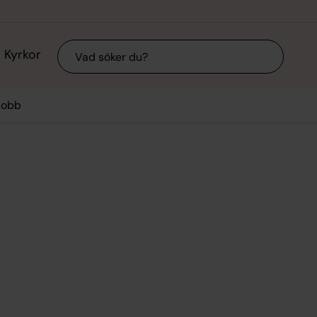
Sök
Kyrkor
jobb