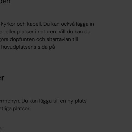
den.
 kyrkor och kapell. Du kan också lägga in
 eller platser i naturen. Vill du kan du
ra dopfunten och altartavlan till
på huvudplatsens sida på
er
ermenyn. Du kan lägga till en ny plats
tliga platser.
r: