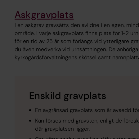
Askgravplats
I en askgrav gravsätts den avlidne i en egen, min
område. I varje askgravplats finns plats för 1-2 ur
för en tid av 25 år som förlängs vid ytterligare gr
du även medverka vid urnsättningen. De anhöriga 
kyrkogårdsförvaltningens skötsel samt namnplatt
Enskild gravplats
En avgränsad gravplats som är avsedd för k
Kan förses med gravsten, enligt de föreskr
där gravplatsen ligger.