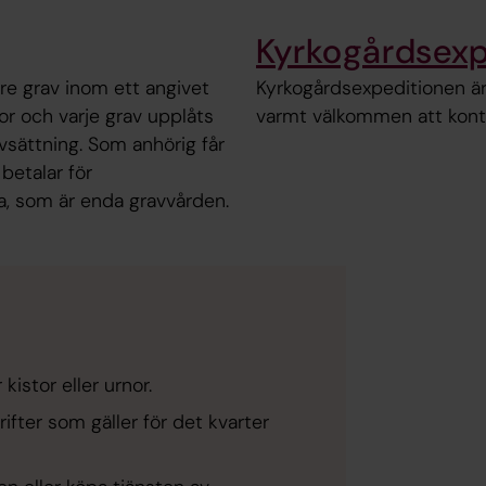
Kyrkogårdsexp
dre grav inom ett angivet
Kyrkogårdsexpeditionen är
nor och varje grav upplåts
varmt välkommen att kontak
avsättning. Som anhörig får
betalar för
a, som är enda gravvården.
istor eller urnor.
ifter som gäller för det kvarter