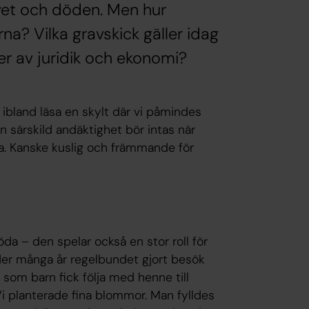
ivet och döden. Men hur
na? Vilka gravskick gäller idag
r av juridik och ekonomi?
 ibland läsa en skylt där vi påmindes
 särskild andäktighet bör intas när
da. Kanske kuslig och främmande för
da – den spelar också en stor roll för
nder många år regelbundet gjort besök
 som barn fick följa med henne till
Vi planterade fina blommor. Man fylldes