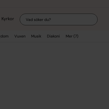
Sök
Kyrkor
Mer (7)
gdom
Vuxen
Musik
Diakoni