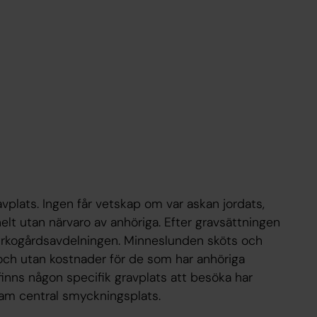
lats. Ingen får vetskap om var askan jordats,
elt utan närvaro av anhöriga. Efter gravsättningen
yrkogårdsavdelningen. Minneslunden sköts och
 och utan kostnader för de som har anhöriga
 finns någon specifik gravplats att besöka har
m central smyckningsplats.