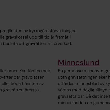
öpa tjänsten av kyrkogårdsförvaltningen
a gravskötsel upp till tio år framåt i
besluta att gravrätten är förverkad.
Minneslund
ller urnor. Kan förses med
En gemensam anonym gravp
 kvarter där gravplatsen
utan gravsättningen sker h
 eller köpa tjänsten av
utfärdas minnesblad av k
 gravrätten återtas.
vårdas med daglig tillsyn
gravsatta där. Då det inte
minneslunden en gemensa