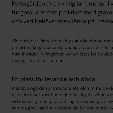
Kyrkogården är en viktig länk mellan l
fungerar det rent praktiskt med gravar
och vad behöver man tänka på i terme
Vid entrén till äldre tiders kyrkogårdar kunde man
om att kyrkogården är de dödas vilorum och att en
man inträder. Kyrkogården var en plats för de dö
många, inte minst barnen.
En plats för levande och döda
Men kyrkogården är inte bara ett vilorum för de dö
oss som lever kvar här på jorden. Jag själv har u
vid min salig mors grav och jag minns hur jag själv
samma grav, när hon besökte sin far, min morfar. 