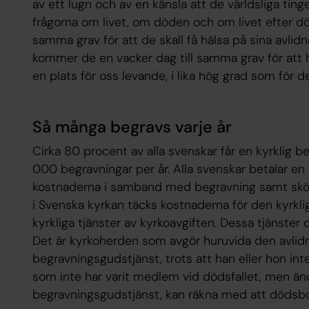
av ett lugn och av en känsla att de världsliga tin
frågorna om livet, om döden och om livet efter död
samma grav för att de skall få hälsa på sina avlid
kommer de en vacker dag till samma grav för att 
en plats för oss levande, i lika hög grad som för d
Så många begravs varje år
Cirka 80 procent av alla svenskar får en kyrklig b
000 begravningar per år. Alla svenskar betalar en
kostnaderna i samband med begravning samt skö
i Svenska kyrkan täcks kostnaderna för den kyrkl
kyrkliga tjänster av kyrkoavgiften. Dessa tjänster
Det är kyrkoherden som avgör huruvida den avlidn
begravningsgudstjänst, trots att han eller hon in
som inte har varit medlem vid dödsfallet, men ä
begravningsgudstjänst, kan räkna med att dödsboe