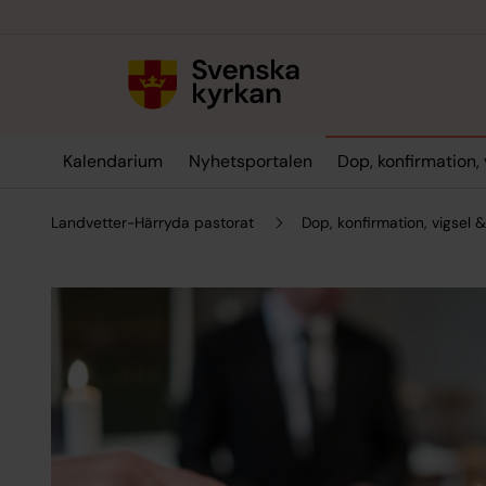
Till innehållet
Till undermeny
Kalendarium
Nyhetsportalen
Dop, konfirmation,
Landvetter-Härryda pastorat
Dop, konfirmation, vigsel 