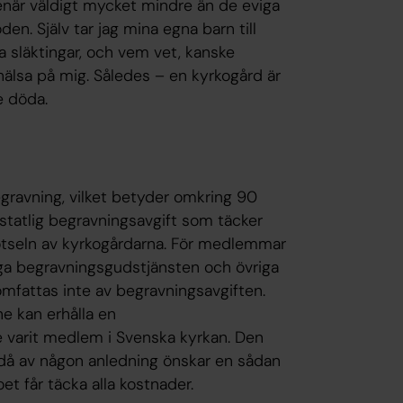
genär väldigt mycket mindre än de eviga
en. Själv tar jag mina egna barn till
na släktingar, och vem vet, kanske
hälsa på mig. Således – en kyrkogård är
e döda.
egravning, vilket betyder omkring 90
 statlig begravningsavgift som täcker
tseln av kyrkogårdarna. För medlemmar
iga begravningsgudstjänsten och övriga
 omfattas inte av begravningsavgiften.
e kan erhålla en
te varit medlem i Svenska kyrkan. Den
ndå av någon anledning önskar en sådan
t får täcka alla kostnader.